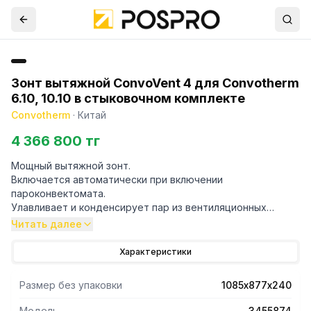
Зонт вытяжной ConvoVent 4 для Convotherm
6.10, 10.10 в стыковочном комплекте
Convotherm
·
Китай
4 366 800 тг
Мощный вытяжной зонт.
Включается автоматически при включении
пароконвектомата.
Улавливает и конденсирует пар из вентиляционных
отверстий, а также выходящий при открытии двери.
Читать далее
Не требуется подключение к холодной воде.
Только для электрических пароконвектоматов
Характеристики
Convotherm.
Не для моделей на мобильных подставках (например, на
Размер без упаковки
1085х877х240
колесах)
Модель
3455874