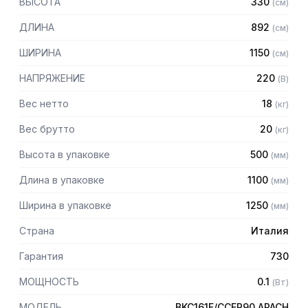
ВЫСОТА
330
(
см
)
— Для пароконвектоматов с предустановленной опцией
BPK2
ДЛИНА
892
(
см
)
ШИРИНА
1150
(
см
)
НАПРЯЖЕНИЕ
220
(
В
)
Вес нетто
18
(
кг
)
Вес брутто
20
(
кг
)
Высота в упаковке
500
(
мм
)
Длина в упаковке
1100
(
мм
)
Ширина в упаковке
1250
(
мм
)
Страна
Италия
Гарантия
730
МОЩНОСТЬ
0.1
(
Вт
)
МОДЕЛЬ
BKC161F/CCER90 APACH