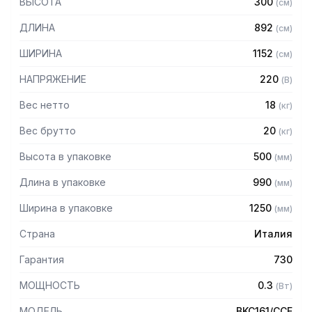
ВЫСОТА
300
(
см
)
— Для пароконвектоматов с предустановленной опцией
BPK2
ДЛИНА
892
(
см
)
ШИРИНА
1152
(
см
)
НАПРЯЖЕНИЕ
220
(
В
)
Вес нетто
18
(
кг
)
Вес брутто
20
(
кг
)
Высота в упаковке
500
(
мм
)
Длина в упаковке
990
(
мм
)
Ширина в упаковке
1250
(
мм
)
Страна
Италия
Гарантия
730
МОЩНОСТЬ
0.3
(
Вт
)
МОДЕЛЬ
BKC161/CCE