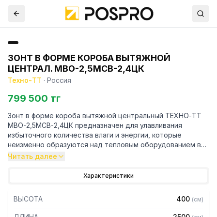
ЗОНТ В ФОРМЕ КОРОБА ВЫТЯЖНОЙ
ЦЕНТРАЛ. МВО-2,5МСВ-2,4ЦК
Техно-ТТ
·
Россия
799 500 тг
Зонт в форме короба вытяжной центральный ТЕХНО-ТТ
МВО-2,5МСВ-2,4ЦК предназначен для улавливания
избыточного количества влаги и энергии, которые
неизменно образуются над тепловым оборудованием в
процессе готовки.
Читать далее
Кроме того, зонт втягивает в себя продукты сгорания и
Характеристики
капли жира, которые в противном случае оседали бы на
предметах мебели и кухонной утвари. Поэтому это
ВЫСОТА
400
(
см
)
оборудование формирует микроклимат в помещении и
защищает сотрудников горячего цеха.
ДЛИНА
2500