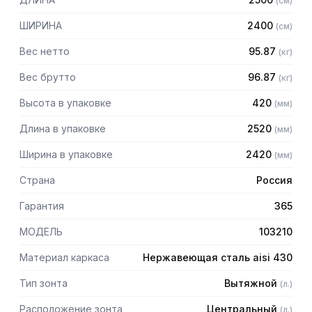
(
см
)
Особенности:
ШИРИНА
2400
(
см
)
— Вытяжной центральный в форме короба
Вес нетто
95.87
(
кг
)
— Бескаркасный
— Материал: нержавеющая сталь AISI 430 толщиной
Вес брутто
96.87
(
кг
)
0,8мм
Высота в упаковке
420
(
мм
)
— С лабиринтными фильтрами (жироуловителями)
— Поставляется в собранном виде
Длина в упаковке
2520
(
мм
)
Ширина в упаковке
2420
(
мм
)
Страна
Россия
Гарантия
365
МОДЕЛЬ
103210
Материал каркаса
Нержавеющая сталь aisi 430
Тип зонта
Вытяжной
(
л.
)
Расположение зонта
Центральный
(
л.
)