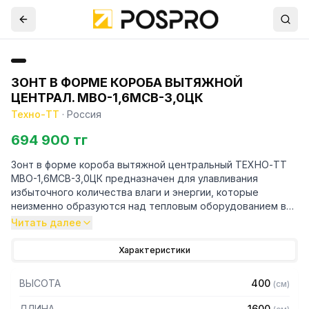
ЗОНТ В ФОРМЕ КОРОБА ВЫТЯЖНОЙ
ЦЕНТРАЛ. МВО-1,6МСВ-3,0ЦК
Техно-ТТ
·
Россия
694 900 тг
Зонт в форме короба вытяжной центральный ТЕХНО-ТТ
МВО-1,6МСВ-3,0ЦК предназначен для улавливания
избыточного количества влаги и энергии, которые
неизменно образуются над тепловым оборудованием в
процессе готовки.
Читать далее
Кроме того, зонт втягивает в себя продукты сгорания и
Характеристики
капли жира, которые в противном случае оседали бы на
предметах мебели и кухонной утвари. Поэтому это
ВЫСОТА
400
(
см
)
оборудование формирует микроклимат в помещении и
защищает сотрудников горячего цеха.
ДЛИНА
1600