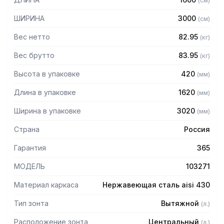
(
см
)
Особенности:
ШИРИНА
3000
(
см
)
— Вытяжной центральный в форме короба
Вес нетто
82.95
(
кг
)
— Бескаркасный
— Материал: нержавеющая сталь AISI 430 толщиной
Вес брутто
83.95
(
кг
)
0,8мм
Высота в упаковке
420
(
мм
)
— С лабиринтными фильтрами (жироуловителями)
— Поставляется в собранном виде
Длина в упаковке
1620
(
мм
)
Ширина в упаковке
3020
(
мм
)
Страна
Россия
Гарантия
365
МОДЕЛЬ
103271
Материал каркаса
Нержавеющая сталь aisi 430
Тип зонта
Вытяжной
(
л.
)
Расположение зонта
Центральный
(
л.
)