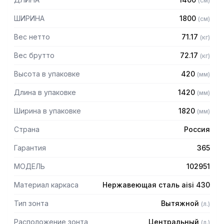
(
см
)
Особенности:
ШИРИНА
1800
(
см
)
— Вытяжной центральный в форме короба
Вес нетто
71.17
(
кг
)
— Бескаркасный
— Материал: нержавеющая сталь AISI 430 толщиной
Вес брутто
72.17
(
кг
)
0,8мм
Высота в упаковке
420
(
мм
)
— С лабиринтными фильтрами (жироуловителями)
— Поставляется в собранном виде
Длина в упаковке
1420
(
мм
)
Ширина в упаковке
1820
(
мм
)
Страна
Россия
Гарантия
365
МОДЕЛЬ
102951
Материал каркаса
Нержавеющая сталь aisi 430
Тип зонта
Вытяжной
(
л.
)
Расположение зонта
Центральный
(
л.
)