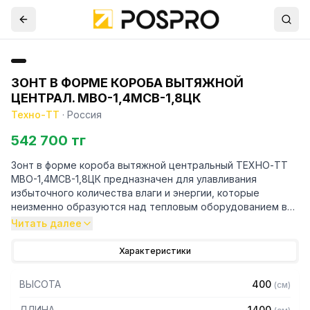
ЗОНТ В ФОРМЕ КОРОБА ВЫТЯЖНОЙ
ЦЕНТРАЛ. МВО-1,4МСВ-1,8ЦК
Техно-ТТ
·
Россия
542 700 тг
Зонт в форме короба вытяжной центральный ТЕХНО-ТТ
МВО-1,4МСВ-1,8ЦК предназначен для улавливания
избыточного количества влаги и энергии, которые
неизменно образуются над тепловым оборудованием в
процессе готовки.
Читать далее
Кроме того, зонт втягивает в себя продукты сгорания и
Характеристики
капли жира, которые в противном случае оседали бы на
предметах мебели и кухонной утвари. Поэтому это
ВЫСОТА
400
(
см
)
оборудование формирует микроклимат в помещении и
защищает сотрудников горячего цеха.
ДЛИНА
1400