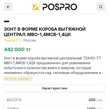
ЗОНТ В ФОРМЕ КОРОБА ВЫТЯЖНОЙ
ЦЕНТРАЛ. МВО-1,4МСВ-1,4ЦК
Техно-ТТ
·
Россия
442 000 тг
Зонт в форме короба вытяжной центральный ТЕХНО-ТТ
МВО-1,4МСВ-1,4ЦК предназначен для улавливания
избыточного количества влаги и энергии, которые
неизменно образуются над тепловым оборудованием в
процессе готовки.
Читать далее
Кроме того, зонт втягивает в себя продукты сгорания и
Характеристики
капли жира, которые в противном случае оседали бы на
предметах мебели и кухонной утвари. Поэтому это
ВЫСОТА
400
(
см
)
оборудование формирует микроклимат в помещении и
защищает сотрудников горячего цеха.
ДЛИНА
1400