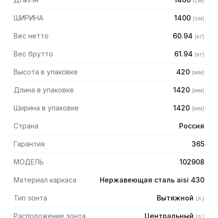
(
см
)
Особенности:
ШИРИНА
1400
(
см
)
— Вытяжной центральный в форме короба
Вес нетто
60.94
(
кг
)
— Бескаркасный
— Материал: нержавеющая сталь AISI 430 толщиной
Вес брутто
61.94
(
кг
)
0,8мм
Высота в упаковке
420
(
мм
)
— С лабиринтными фильтрами (жироуловителями)
— Поставляется в собранном виде
Длина в упаковке
1420
(
мм
)
Ширина в упаковке
1420
(
мм
)
Страна
Россия
Гарантия
365
МОДЕЛЬ
102908
Материал каркаса
Нержавеющая сталь aisi 430
Тип зонта
Вытяжной
(
л.
)
Расположение зонта
Центральный
(
л.
)