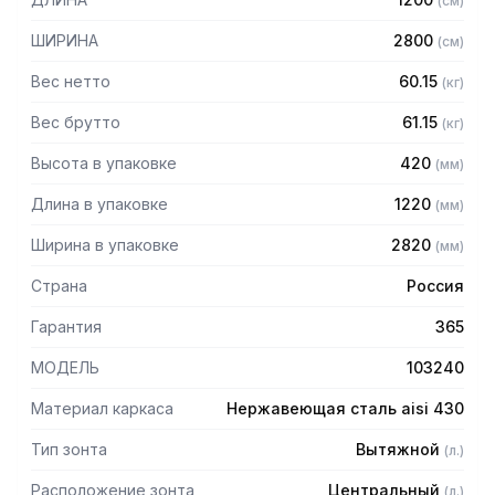
(
см
)
Особенности:
ШИРИНА
2800
(
см
)
— Вытяжной центральный в форме короба
Вес нетто
60.15
(
кг
)
— Бескаркасный
— Материал: нержавеющая сталь AISI 430 толщиной
Вес брутто
61.15
(
кг
)
0,8мм
Высота в упаковке
420
(
мм
)
— С лабиринтными фильтрами (жироуловителями)
— Поставляется в собранном виде
Длина в упаковке
1220
(
мм
)
Ширина в упаковке
2820
(
мм
)
Страна
Россия
Гарантия
365
МОДЕЛЬ
103240
Материал каркаса
Нержавеющая сталь aisi 430
Тип зонта
Вытяжной
(
л.
)
Расположение зонта
Центральный
(
л.
)