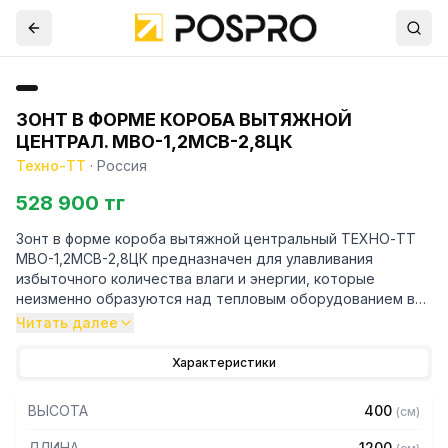
ЗОНТ В ФОРМЕ КОРОБА ВЫТЯЖНОЙ
ЦЕНТРАЛ. МВО-1,2МСВ-2,8ЦК
Техно-ТТ
·
Россия
528 900 тг
Зонт в форме короба вытяжной центральный ТЕХНО-ТТ
МВО-1,2МСВ-2,8ЦК предназначен для улавливания
избыточного количества влаги и энергии, которые
неизменно образуются над тепловым оборудованием в
процессе готовки.
Читать далее
Кроме того, зонт втягивает в себя продукты сгорания и
Характеристики
капли жира, которые в противном случае оседали бы на
предметах мебели и кухонной утвари. Поэтому это
ВЫСОТА
400
(
см
)
оборудование формирует микроклимат в помещении и
защищает сотрудников горячего цеха.
ДЛИНА
1200