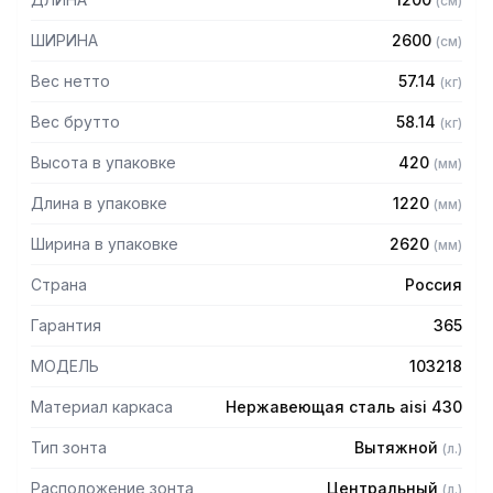
(
см
)
Особенности:
ШИРИНА
2600
(
см
)
— Вытяжной центральный в форме короба
Вес нетто
57.14
(
кг
)
— Бескаркасный
— Материал: нержавеющая сталь AISI 430 толщиной
Вес брутто
58.14
(
кг
)
0,8мм
Высота в упаковке
420
(
мм
)
— С лабиринтными фильтрами (жироуловителями)
— Поставляется в собранном виде
Длина в упаковке
1220
(
мм
)
Ширина в упаковке
2620
(
мм
)
Страна
Россия
Гарантия
365
МОДЕЛЬ
103218
Материал каркаса
Нержавеющая сталь aisi 430
Тип зонта
Вытяжной
(
л.
)
Расположение зонта
Центральный
(
л.
)