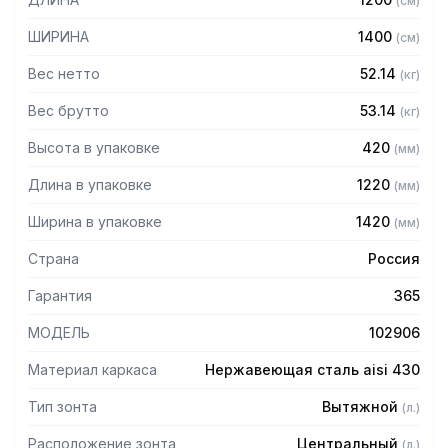
(
см
)
Особенности:
ШИРИНА
1400
(
см
)
— Вытяжной центральный в форме короба
Вес нетто
52.14
(
кг
)
— Бескаркасный
— Материал: нержавеющая сталь AISI 430 толщиной
Вес брутто
53.14
(
кг
)
0,8мм
Высота в упаковке
420
(
мм
)
— С лабиринтными фильтрами (жироуловителями)
— Поставляется в собранном виде
Длина в упаковке
1220
(
мм
)
Ширина в упаковке
1420
(
мм
)
Страна
Россия
Гарантия
365
МОДЕЛЬ
102906
Материал каркаса
Нержавеющая сталь aisi 430
Тип зонта
Вытяжной
(
л.
)
Расположение зонта
Центральный
(
л.
)