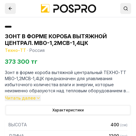
ЗОНТ В ФОРМЕ КОРОБА ВЫТЯЖНОЙ
ЦЕНТРАЛ. МВО-1,2МСВ-1,4ЦК
Техно-ТТ
·
Россия
373 300 тг
Зонт в форме короба вытяжной центральный ТЕХНО-ТТ
МВО-1,2МСВ-1,4ЦК предназначен для улавливания
избыточного количества влаги и энергии, которые
неизменно образуются над тепловым оборудованием в
процессе готовки.
Читать далее
Кроме того, зонт втягивает в себя продукты сгорания и
Характеристики
капли жира, которые в противном случае оседали бы на
предметах мебели и кухонной утвари. Поэтому это
ВЫСОТА
400
(
см
)
оборудование формирует микроклимат в помещении и
защищает сотрудников горячего цеха.
ДЛИНА
1200