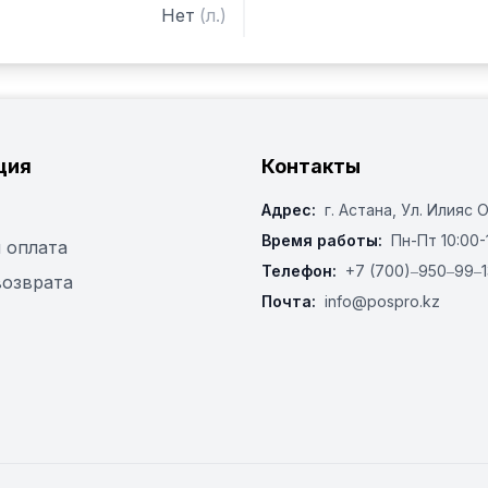
Нет
(
л.
)
ция
Контакты
Адрес:
г. Астана, ​Ул. Илияс 
Время работы:
Пн-Пт 10:00-
 оплата
Телефон:
+7 (700)‒950‒99‒1
возврата
Почта:
info@pospro.kz