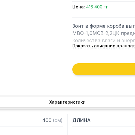
Цена:
416 400 тг
Зонт в форме короба вы
МВО-1,0МСВ-2,2ЦК предна
количества влаги и энер
Показать описание полнос
тепловым оборудованием 
Кроме того, зонт втягива
которые в противном слу
утвари. Поэтому это об
и защищает сотрудников 
Особенности:

Характеристики
— Вытяжной центральный
— Бескаркасный

400
(
см
)
ДЛИНА
— Материал: нержавеюща
— С лабиринтными фильт