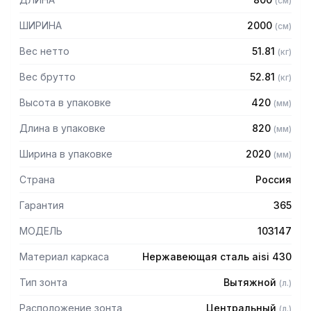
(
см
)
Особенности:
ШИРИНА
2000
(
см
)
— Вытяжной центральный в форме короба
Вес нетто
51.81
(
кг
)
— Бескаркасный
— Материал: нержавеющая сталь AISI 430 толщиной
Вес брутто
52.81
(
кг
)
0,8мм
Высота в упаковке
420
(
мм
)
— С лабиринтными фильтрами (жироуловителями)
— Поставляется в собранном виде
Длина в упаковке
820
(
мм
)
Ширина в упаковке
2020
(
мм
)
Страна
Россия
Гарантия
365
МОДЕЛЬ
103147
Материал каркаса
Нержавеющая сталь aisi 430
Тип зонта
Вытяжной
(
л.
)
Расположение зонта
Центральный
(
л.
)