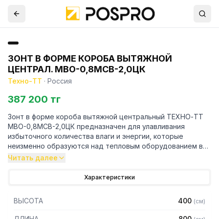
ЗОНТ В ФОРМЕ КОРОБА ВЫТЯЖНОЙ
ЦЕНТРАЛ. МВО-0,8МСВ-2,0ЦК
Техно-ТТ
·
Россия
387 200 тг
Зонт в форме короба вытяжной центральный ТЕХНО-ТТ
МВО-0,8МСВ-2,0ЦК предназначен для улавливания
избыточного количества влаги и энергии, которые
неизменно образуются над тепловым оборудованием в
процессе готовки.
Читать далее
Кроме того, зонт втягивает в себя продукты сгорания и
Характеристики
капли жира, которые в противном случае оседали бы на
предметах мебели и кухонной утвари. Поэтому это
ВЫСОТА
400
(
см
)
оборудование формирует микроклимат в помещении и
защищает сотрудников горячего цеха.
ДЛИНА
800