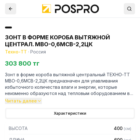
ЗОНТ В ФОРМЕ КОРОБА ВЫТЯЖНОЙ
ЦЕНТРАЛ. МВО-0,6МСВ-2,2ЦК
Техно-ТТ
·
Россия
303 800 тг
Зонт в форме короба вытяжной центральный ТЕХНО-ТТ
МВО-0,6МСВ-2,2ЦК предназначен для улавливания
избыточного количества влаги и энергии, которые
неизменно образуются над тепловым оборудованием в
процессе готовки.
Читать далее
Кроме того, зонт втягивает в себя продукты сгорания и
Характеристики
капли жира, которые в противном случае оседали бы на
предметах мебели и кухонной утвари. Поэтому это
ВЫСОТА
400
(
см
)
оборудование формирует микроклимат в помещении и
защищает сотрудников горячего цеха.
ДЛИНА
600