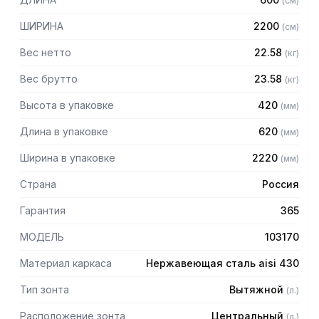
(
см
)
Особенности:
ШИРИНА
2200
(
см
)
— Вытяжной центральный в форме короба
Вес нетто
22.58
(
кг
)
— Бескаркасный
— Материал: нержавеющая сталь AISI 430 толщиной
Вес брутто
23.58
(
кг
)
0,8мм
Высота в упаковке
420
(
мм
)
— С лабиринтными фильтрами (жироуловителями)
— Поставляется в собранном виде
Длина в упаковке
620
(
мм
)
Ширина в упаковке
2220
(
мм
)
Страна
Россия
Гарантия
365
МОДЕЛЬ
103170
Материал каркаса
Нержавеющая сталь aisi 430
Тип зонта
Вытяжной
(
л.
)
Расположение зонта
Центральный
(
л.
)