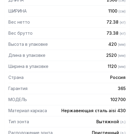
(
см
)
Особенности:
ШИРИНА
1100
(
см
)
— Вытяжной пристенный в форме короба
Вес нетто
72.38
(
кг
)
— Бескаркасный
— Материал: нержавеющая сталь AISI 430 толщиной
Вес брутто
73.38
(
кг
)
0,8мм
Высота в упаковке
420
(
мм
)
— С лабиринтными фильтрами (жироуловителями)
— Поставляется в собранном виде
Длина в упаковке
2520
(
мм
)
Ширина в упаковке
1120
(
мм
)
Страна
Россия
Гарантия
365
МОДЕЛЬ
102700
Материал каркаса
Нержавеющая сталь aisi 430
Тип зонта
Вытяжной
(
л.
)
Расположение зонта
Пристенный
(
л.
)