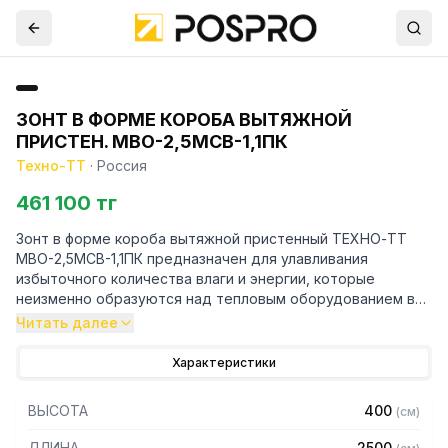
ЗОНТ В ФОРМЕ КОРОБА ВЫТЯЖНОЙ
ПРИСТЕН. МВО-2,5МСВ-1,1ПК
Техно-ТТ
·
Россия
461 100 тг
Зонт в форме короба вытяжной пристенный ТЕХНО-ТТ
МВО-2,5МСВ-1,1ПК предназначен для улавливания
избыточного количества влаги и энергии, которые
неизменно образуются над тепловым оборудованием в
процессе готовки.
Читать далее
Кроме того, зонт втягивает в себя продукты сгорания и
Характеристики
капли жира, которые в противном случае оседали бы на
предметах мебели и кухонной утвари. Поэтому это
ВЫСОТА
400
(
см
)
оборудование формирует микроклимат в помещении и
защищает сотрудников горячего цеха.
ДЛИНА
2500