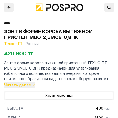
ЗОНТ В ФОРМЕ КОРОБА ВЫТЯЖНОЙ
ПРИСТЕН. МВО-2,5МСВ-0,8ПК
Техно-ТТ
·
Россия
420 900 тг
Зонт в форме короба вытяжной пристенный ТЕХНО-ТТ
МВО-2,5МСВ-0,8ПК предназначен для улавливания
избыточного количества влаги и энергии, которые
неизменно образуются над тепловым оборудованием в
процессе готовки.
Читать далее
Кроме того, зонт втягивает в себя продукты сгорания и
Характеристики
капли жира, которые в противном случае оседали бы на
предметах мебели и кухонной утвари. Поэтому это
ВЫСОТА
400
(
см
)
оборудование формирует микроклимат в помещении и
защищает сотрудников горячего цеха.
ДЛИНА
2500