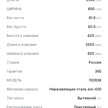
(
см
)
Особенности:
ШИРИНА
800
(
см
)
— Вытяжной пристенный в форме короба
Вес нетто
61.6
(
кг
)
— Бескаркасный
— Материал: нержавеющая сталь AISI 430 толщиной
Вес брутто
62.6
(
кг
)
0,8мм
Высота в упаковке
420
(
мм
)
— С лабиринтными фильтрами (жироуловителями)
— Поставляется в собранном виде
Длина в упаковке
2520
(
мм
)
Ширина в упаковке
820
(
мм
)
Страна
Россия
Гарантия
365
МОДЕЛЬ
102638
Материал каркаса
Нержавеющая сталь aisi 430
Тип зонта
Вытяжной
(
л.
)
Расположение зонта
Пристенный
(
л.
)