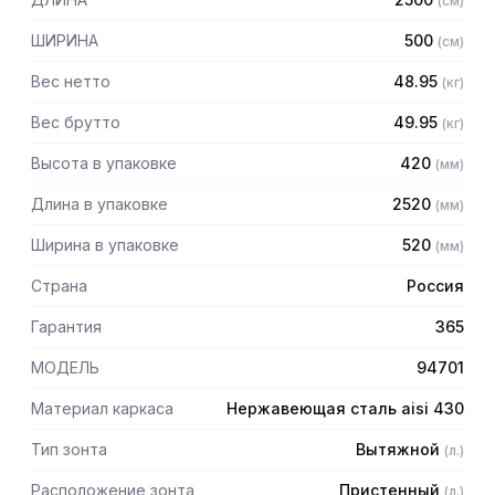
(
см
)
Особенности:
ШИРИНА
500
(
см
)
— Вытяжной пристенный в форме короба
Вес нетто
48.95
(
кг
)
— Бескаркасный
— Материал: нержавеющая сталь AISI 430 толщиной
Вес брутто
49.95
(
кг
)
0,8мм
Высота в упаковке
420
(
мм
)
— С лабиринтными фильтрами (жироуловителями)
— Поставляется в собранном виде
Длина в упаковке
2520
(
мм
)
Ширина в упаковке
520
(
мм
)
Страна
Россия
Гарантия
365
МОДЕЛЬ
94701
Материал каркаса
Нержавеющая сталь aisi 430
Тип зонта
Вытяжной
(
л.
)
Расположение зонта
Пристенный
(
л.
)