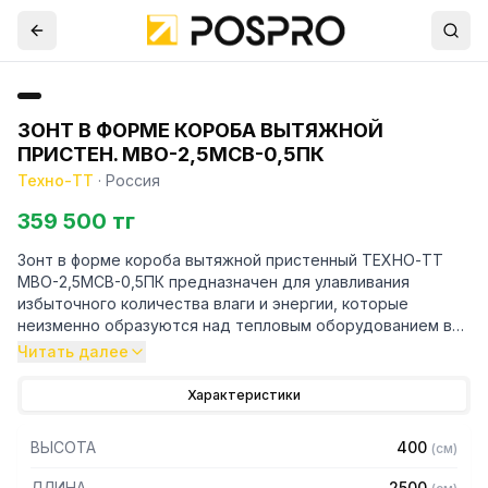
ЗОНТ В ФОРМЕ КОРОБА ВЫТЯЖНОЙ
ПРИСТЕН. МВО-2,5МСВ-0,5ПК
Техно-ТТ
·
Россия
359 500 тг
Зонт в форме короба вытяжной пристенный ТЕХНО-ТТ
МВО-2,5МСВ-0,5ПК предназначен для улавливания
избыточного количества влаги и энергии, которые
неизменно образуются над тепловым оборудованием в
процессе готовки.
Читать далее
Кроме того, зонт втягивает в себя продукты сгорания и
Характеристики
капли жира, которые в противном случае оседали бы на
предметах мебели и кухонной утвари. Поэтому это
ВЫСОТА
400
(
см
)
оборудование формирует микроклимат в помещении и
защищает сотрудников горячего цеха.
ДЛИНА
2500