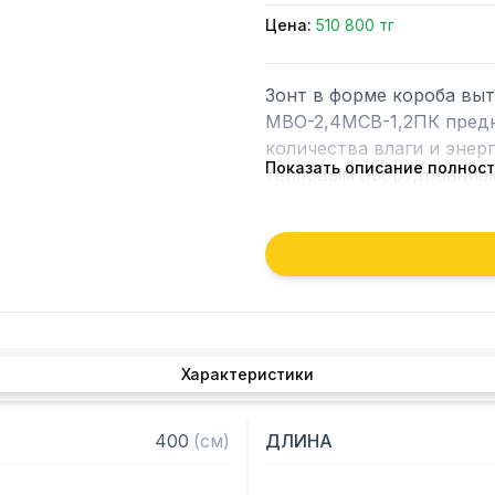
Цена:
510 800 тг
Зонт в форме короба вы
МВО-2,4МСВ-1,2ПК предн
количества влаги и энер
Показать описание полнос
тепловым оборудованием 
Кроме того, зонт втягива
которые в противном слу
утвари. Поэтому это об
и защищает сотрудников 
Особенности:

Характеристики
— Вытяжной пристенный 
— Бескаркасный

400
(
см
)
ДЛИНА
— Материал: нержавеюща
— С лабиринтными фильт