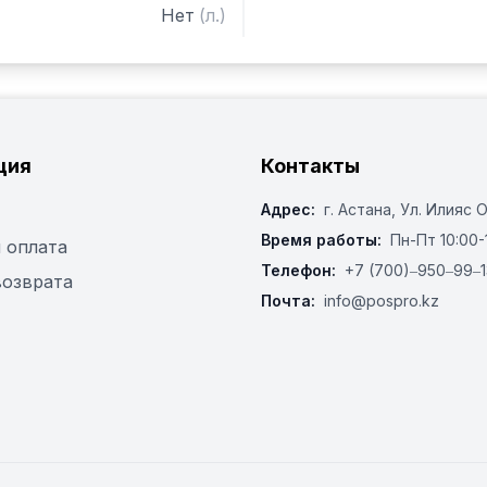
Нет
(
л.
)
ция
Контакты
Адрес:
г. Астана, ​Ул. Илияс 
Время работы:
Пн-Пт 10:00-
 оплата
Телефон:
+7 (700)‒950‒99‒1
возврата
Почта:
info@pospro.kz