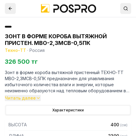
ЗОНТ В ФОРМЕ КОРОБА ВЫТЯЖНОЙ
ПРИСТЕН. МВО-2,3МСВ-0,5ПК
Техно-ТТ
·
Россия
326 500 тг
Зонт в форме короба вытяжной пристенный ТЕХНО-ТТ
МВО-2,3МСВ-0,5ПК предназначен для улавливания
избыточного количества влаги и энергии, которые
неизменно образуются над тепловым оборудованием в
процессе готовки.
Читать далее
Кроме того, зонт втягивает в себя продукты сгорания и
Характеристики
капли жира, которые в противном случае оседали бы на
предметах мебели и кухонной утвари. Поэтому это
ВЫСОТА
400
(
см
)
оборудование формирует микроклимат в помещении и
защищает сотрудников горячего цеха.
ДЛИНА
2300