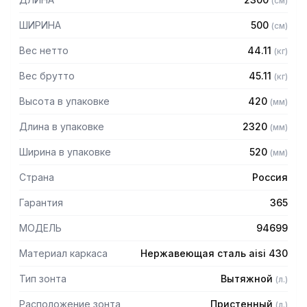
(
см
)
Особенности:
ШИРИНА
500
(
см
)
— Вытяжной пристенный в форме короба
Вес нетто
44.11
(
кг
)
— Бескаркасный
— Материал: нержавеющая сталь AISI 430 толщиной
Вес брутто
45.11
(
кг
)
0,8мм
Высота в упаковке
420
(
мм
)
— С лабиринтными фильтрами (жироуловителями)
— Поставляется в собранном виде
Длина в упаковке
2320
(
мм
)
Ширина в упаковке
520
(
мм
)
Страна
Россия
Гарантия
365
МОДЕЛЬ
94699
Материал каркаса
Нержавеющая сталь aisi 430
Тип зонта
Вытяжной
(
л.
)
Расположение зонта
Пристенный
(
л.
)