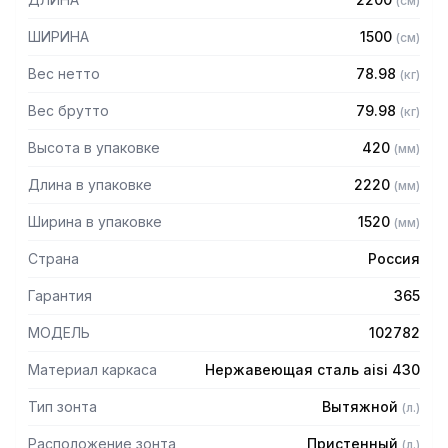
(
см
)
Особенности:
ШИРИНА
1500
(
см
)
— Вытяжной пристенный в форме короба
Вес нетто
78.98
(
кг
)
— Бескаркасный
— Материал: нержавеющая сталь AISI 430 толщиной
Вес брутто
79.98
(
кг
)
0,8мм
Высота в упаковке
420
(
мм
)
— С лабиринтными фильтрами (жироуловителями)
— Поставляется в собранном виде
Длина в упаковке
2220
(
мм
)
Ширина в упаковке
1520
(
мм
)
Страна
Россия
Гарантия
365
МОДЕЛЬ
102782
Материал каркаса
Нержавеющая сталь aisi 430
Тип зонта
Вытяжной
(
л.
)
Расположение зонта
Пристенный
(
л.
)