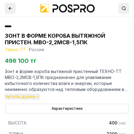
ЗОНТ В ФОРМЕ КОРОБА ВЫТЯЖНОЙ
ПРИСТЕН. МВО-2,2МСВ-1,5ПК
Техно-ТТ
·
Россия
496 100 тг
Зонт в форме короба вытяжной пристенный ТЕХНО-ТТ
МВО-2,2МСВ-1,5ПК предназначен для улавливания
избыточного количества влаги и энергии, которые
неизменно образуются над тепловым оборудованием в
процессе готовки.
Читать далее
Кроме того, зонт втягивает в себя продукты сгорания и
Характеристики
капли жира, которые в противном случае оседали бы на
предметах мебели и кухонной утвари. Поэтому это
ВЫСОТА
400
(
см
)
оборудование формирует микроклимат в помещении и
защищает сотрудников горячего цеха.
ДЛИНА
2200