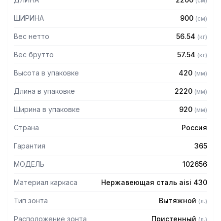
(
см
)
Особенности:
ШИРИНА
900
(
см
)
— Вытяжной пристенный в форме короба
Вес нетто
56.54
(
кг
)
— Бескаркасный
— Материал: нержавеющая сталь AISI 430 толщиной
Вес брутто
57.54
(
кг
)
0,8мм
Высота в упаковке
420
(
мм
)
— С лабиринтными фильтрами (жироуловителями)
— Поставляется в собранном виде
Длина в упаковке
2220
(
мм
)
Ширина в упаковке
920
(
мм
)
Страна
Россия
Гарантия
365
МОДЕЛЬ
102656
Материал каркаса
Нержавеющая сталь aisi 430
Тип зонта
Вытяжной
(
л.
)
Расположение зонта
Пристенный
(
л.
)