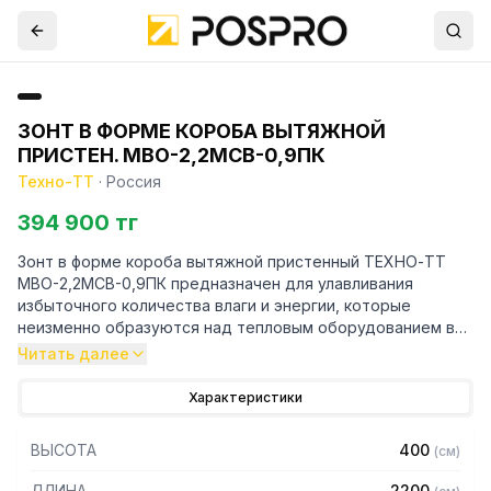
ЗОНТ В ФОРМЕ КОРОБА ВЫТЯЖНОЙ
ПРИСТЕН. МВО-2,2МСВ-0,9ПК
Техно-ТТ
·
Россия
394 900 тг
Зонт в форме короба вытяжной пристенный ТЕХНО-ТТ
МВО-2,2МСВ-0,9ПК предназначен для улавливания
избыточного количества влаги и энергии, которые
неизменно образуются над тепловым оборудованием в
процессе готовки.
Читать далее
Кроме того, зонт втягивает в себя продукты сгорания и
Характеристики
капли жира, которые в противном случае оседали бы на
предметах мебели и кухонной утвари. Поэтому это
ВЫСОТА
400
(
см
)
оборудование формирует микроклимат в помещении и
защищает сотрудников горячего цеха.
ДЛИНА
2200