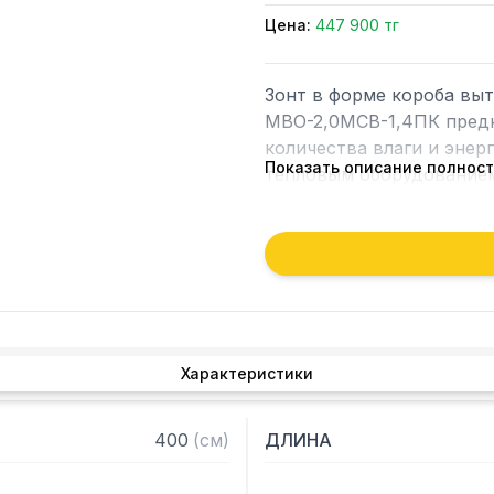
Цена:
447 900 тг
Зонт в форме короба вы
МВО-2,0МСВ-1,4ПК предн
количества влаги и энер
Показать описание полнос
тепловым оборудованием 
Кроме того, зонт втягива
которые в противном слу
утвари. Поэтому это об
и защищает сотрудников 
Особенности:

Характеристики
— Вытяжной пристенный 
— Бескаркасный

400
(
см
)
ДЛИНА
— Материал: нержавеюща
— С лабиринтными фильт