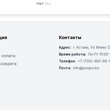
Нет
(
л.
)
ция
Контакты
Адрес:
г. Астана, ​Ул. Илияс 
Время работы:
Пн-Пт 10:00-
 оплата
Телефон:
+7 (700)‒950‒99‒1
возврата
Почта:
info@pospro.kz