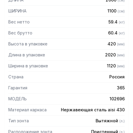
(
см
)
Особенности:
ШИРИНА
1100
(
см
)
— Вытяжной пристенный в форме короба
Вес нетто
59.4
(
кг
)
— Бескаркасный
— Материал: нержавеющая сталь AISI 430 толщиной
Вес брутто
60.4
(
кг
)
0,8мм
Высота в упаковке
420
(
мм
)
— С лабиринтными фильтрами (жироуловителями)
— Поставляется в собранном виде
Длина в упаковке
2020
(
мм
)
Ширина в упаковке
1120
(
мм
)
Страна
Россия
Гарантия
365
МОДЕЛЬ
102696
Материал каркаса
Нержавеющая сталь aisi 430
Тип зонта
Вытяжной
(
л.
)
Расположение зонта
Пристенный
(
л.
)