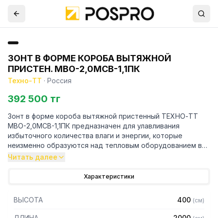
ЗОНТ В ФОРМЕ КОРОБА ВЫТЯЖНОЙ
ПРИСТЕН. МВО-2,0МСВ-1,1ПК
Техно-ТТ
·
Россия
392 500 тг
Зонт в форме короба вытяжной пристенный ТЕХНО-ТТ
МВО-2,0МСВ-1,1ПК предназначен для улавливания
избыточного количества влаги и энергии, которые
неизменно образуются над тепловым оборудованием в
процессе готовки.
Читать далее
Кроме того, зонт втягивает в себя продукты сгорания и
Характеристики
капли жира, которые в противном случае оседали бы на
предметах мебели и кухонной утвари. Поэтому это
ВЫСОТА
400
(
см
)
оборудование формирует микроклимат в помещении и
защищает сотрудников горячего цеха.
ДЛИНА
2000