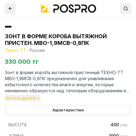
ЗОНТ В ФОРМЕ КОРОБА ВЫТЯЖНОЙ
ПРИСТЕН. МВО-1,9МСВ-0,8ПК
Техно-ТТ
·
Россия
330 000 тг
Зонт в форме короба вытяжной пристенный ТЕХНО-ТТ
МВО-1,9МСВ-0,8ПК предназначен для улавливания
избыточного количества влаги и энергии, которые
неизменно образуются над тепловым оборудованием в
процессе готовки.
Читать далее
Кроме того, зонт втягивает в себя продукты сгорания и
Характеристики
капли жира, которые в противном случае оседали бы на
предметах мебели и кухонной утвари. Поэтому это
ВЫСОТА
400
(
см
)
оборудование формирует микроклимат в помещении и
защищает сотрудников горячего цеха.
ДЛИНА
1900