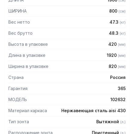
(
см
)
Особенности:
ШИРИНА
800
(
см
)
— Вытяжной пристенный в форме короба
Вес нетто
47.3
(
кг
)
— Бескаркасный
— Материал: нержавеющая сталь AISI 430 толщиной
Вес брутто
48.3
(
кг
)
0,8мм
Высота в упаковке
420
(
мм
)
— С лабиринтными фильтрами (жироуловителями)
— Поставляется в собранном виде
Длина в упаковке
1920
(
мм
)
Ширина в упаковке
820
(
мм
)
Страна
Россия
Гарантия
365
МОДЕЛЬ
102632
Материал каркаса
Нержавеющая сталь aisi 430
Тип зонта
Вытяжной
(
л.
)
Расположение зонта
Пристенный
(
л.
)