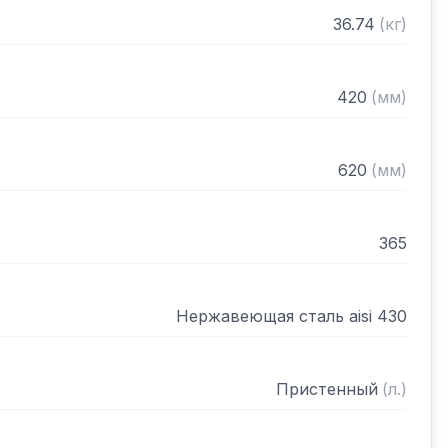
нном виде
36.74
(
кг
)
420
(
мм
)
620
(
мм
)
365
Нержавеющая сталь aisi 430
Пристенный
(
л.
)