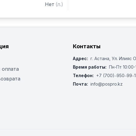
Нет
(
л.
)
ция
Контакты
Адрес:
г. Астана, ​Ул. Илияс 
Время работы:
Пн-Пт 10:00-
 оплата
Телефон:
+7 (700)‒950‒99‒1
возврата
Почта:
info@pospro.kz