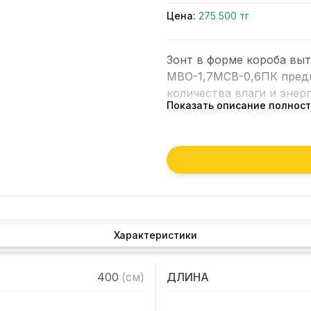
Цена:
275 500 тг
Зонт в форме короба вы
МВО-1,7МСВ-0,6ПК предн
количества влаги и энер
Показать описание полнос
тепловым оборудованием 
Кроме того, зонт втягива
которые в противном слу
утвари. Поэтому это об
и защищает сотрудников 
Особенности:

Характеристики
— Вытяжной пристенный 
— Бескаркасный

400
(
см
)
ДЛИНА
— Материал: нержавеюща
— С лабиринтными фильт