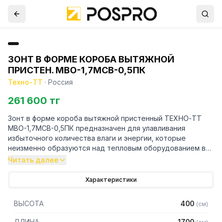
ЗОНТ В ФОРМЕ КОРОБА ВЫТЯЖНОЙ
ПРИСТЕН. МВО-1,7МСВ-0,5ПК
Техно-ТТ
·
Россия
261 600 тг
Зонт в форме короба вытяжной пристенный ТЕХНО-ТТ
МВО-1,7МСВ-0,5ПК предназначен для улавливания
избыточного количества влаги и энергии, которые
неизменно образуются над тепловым оборудованием в
процессе готовки.
Читать далее
Кроме того, зонт втягивает в себя продукты сгорания и
Характеристики
капли жира, которые в противном случае оседали бы на
предметах мебели и кухонной утвари. Поэтому это
ВЫСОТА
400
(
см
)
оборудование формирует микроклимат в помещении и
защищает сотрудников горячего цеха.
ДЛИНА
1700