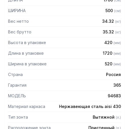
(
см
)
Особенности:
ШИРИНА
500
(
см
)
— Вытяжной пристенный в форме короба
Вес нетто
34.32
(
кг
)
— Бескаркасный
— Материал: нержавеющая сталь AISI 430 толщиной
Вес брутто
35.32
(
кг
)
0,8мм
Высота в упаковке
420
(
мм
)
— С лабиринтными фильтрами (жироуловителями)
— Поставляется в собранном виде
Длина в упаковке
1720
(
мм
)
Ширина в упаковке
520
(
мм
)
Страна
Россия
Гарантия
365
МОДЕЛЬ
94683
Материал каркаса
Нержавеющая сталь aisi 430
Тип зонта
Вытяжной
(
л.
)
Расположение зонта
Пристенный
(
л.
)