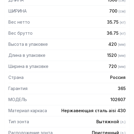
(
см
)
Особенности:
ШИРИНА
700
(
см
)
— Вытяжной пристенный в форме короба
Вес нетто
35.75
(
кг
)
— Бескаркасный
— Материал: нержавеющая сталь AISI 430 толщиной
Вес брутто
36.75
(
кг
)
0,8мм
Высота в упаковке
420
(
мм
)
— С лабиринтными фильтрами (жироуловителями)
— Поставляется в собранном виде
Длина в упаковке
1520
(
мм
)
Ширина в упаковке
720
(
мм
)
Страна
Россия
Гарантия
365
МОДЕЛЬ
102607
Материал каркаса
Нержавеющая сталь aisi 430
Тип зонта
Вытяжной
(
л.
)
Расположение зонта
Пристенный
(
л.
)