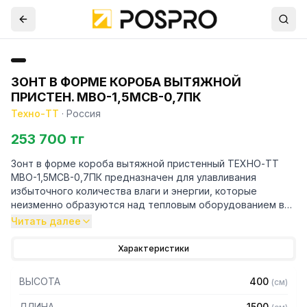
ЗОНТ В ФОРМЕ КОРОБА ВЫТЯЖНОЙ
ПРИСТЕН. МВО-1,5МСВ-0,7ПК
Техно-ТТ
·
Россия
253 700 тг
Зонт в форме короба вытяжной пристенный ТЕХНО-ТТ
МВО-1,5МСВ-0,7ПК предназначен для улавливания
избыточного количества влаги и энергии, которые
неизменно образуются над тепловым оборудованием в
процессе готовки.
Читать далее
Кроме того, зонт втягивает в себя продукты сгорания и
Характеристики
капли жира, которые в противном случае оседали бы на
предметах мебели и кухонной утвари. Поэтому это
ВЫСОТА
400
(
см
)
оборудование формирует микроклимат в помещении и
защищает сотрудников горячего цеха.
ДЛИНА
1500