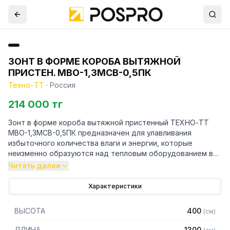
ЗОНТ В ФОРМЕ КОРОБА ВЫТЯЖНОЙ
ПРИСТЕН. МВО-1,3МСВ-0,5ПК
Техно-ТТ
·
Россия
214 000 тг
Зонт в форме короба вытяжной пристенный ТЕХНО-ТТ
МВО-1,3МСВ-0,5ПК предназначен для улавливания
избыточного количества влаги и энергии, которые
неизменно образуются над тепловым оборудованием в
процессе готовки.
Читать далее
Кроме того, зонт втягивает в себя продукты сгорания и
Характеристики
капли жира, которые в противном случае оседали бы на
предметах мебели и кухонной утвари. Поэтому это
ВЫСОТА
400
(
см
)
оборудование формирует микроклимат в помещении и
защищает сотрудников горячего цеха.
ДЛИНА
1300