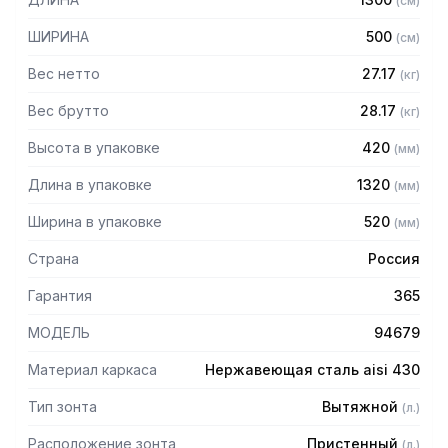
(
см
)
Особенности:
ШИРИНА
500
(
см
)
— Вытяжной пристенный в форме короба
Вес нетто
27.17
(
кг
)
— Бескаркасный
— Материал: нержавеющая сталь AISI 430 толщиной
Вес брутто
28.17
(
кг
)
0,8мм
Высота в упаковке
420
(
мм
)
— С лабиринтными фильтрами (жироуловителями)
— Поставляется в собранном виде
Длина в упаковке
1320
(
мм
)
Ширина в упаковке
520
(
мм
)
Страна
Россия
Гарантия
365
МОДЕЛЬ
94679
Материал каркаса
Нержавеющая сталь aisi 430
Тип зонта
Вытяжной
(
л.
)
Расположение зонта
Пристенный
(
л.
)