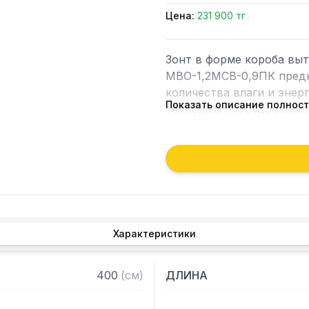
Цена:
231 900 тг
Зонт в форме короба вы
МВО-1,2МСВ-0,9ПК предн
количества влаги и энер
Показать описание полнос
тепловым оборудованием 
Кроме того, зонт втягива
которые в противном слу
утвари. Поэтому это об
и защищает сотрудников 
Особенности:

Характеристики
— Вытяжной пристенный 
— Бескаркасный

400
(
см
)
ДЛИНА
— Материал: нержавеюща
— С лабиринтными фильт