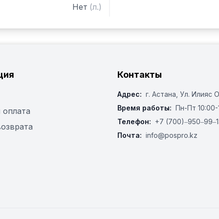
Нет
(
л.
)
ция
Контакты
Адрес:
г. Астана, ​Ул. Илияс 
Время работы:
Пн-Пт 10:00-
 оплата
Телефон:
+7 (700)‒950‒99‒1
возврата
Почта:
info@pospro.kz