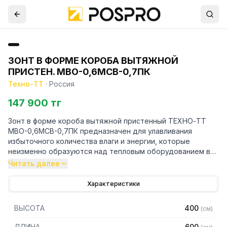
ЗОНТ В ФОРМЕ КОРОБА ВЫТЯЖНОЙ
ПРИСТЕН. МВО-0,6МСВ-0,7ПК
Техно-ТТ
·
Россия
147 900 тг
Зонт в форме короба вытяжной пристенный ТЕХНО-ТТ
МВО-0,6МСВ-0,7ПК предназначен для улавливания
избыточного количества влаги и энергии, которые
неизменно образуются над тепловым оборудованием в
процессе готовки.
Читать далее
Кроме того, зонт втягивает в себя продукты сгорания и
Характеристики
капли жира, которые в противном случае оседали бы на
предметах мебели и кухонной утвари. Поэтому это
ВЫСОТА
400
(
см
)
оборудование формирует микроклимат в помещении и
защищает сотрудников горячего цеха.
ДЛИНА
600