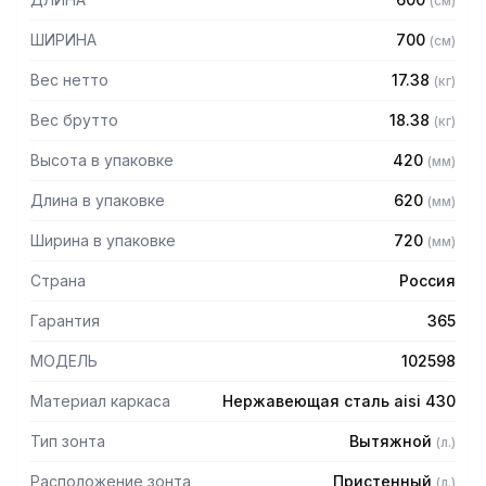
(
см
)
Особенности:
ШИРИНА
700
(
см
)
— Вытяжной пристенный в форме короба
Вес нетто
17.38
(
кг
)
— Бескаркасный
— Материал: нержавеющая сталь AISI 430 толщиной
Вес брутто
18.38
(
кг
)
0,8мм
Высота в упаковке
420
(
мм
)
— С лабиринтными фильтрами (жироуловителями)
— Поставляется в собранном виде
Длина в упаковке
620
(
мм
)
Ширина в упаковке
720
(
мм
)
Страна
Россия
Гарантия
365
МОДЕЛЬ
102598
Материал каркаса
Нержавеющая сталь aisi 430
Тип зонта
Вытяжной
(
л.
)
Расположение зонта
Пристенный
(
л.
)