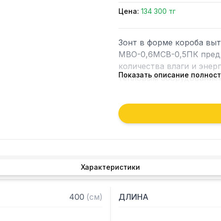
Цена:
134 300 тг
Зонт в форме короба вы
МВО-0,6МСВ-0,5ПК предн
количества влаги и энер
Показать описание полнос
тепловым оборудованием 
Кроме того, зонт втягива
которые в противном слу
утвари. Поэтому это об
и защищает сотрудников 
Особенности:

Характеристики
— Вытяжной пристенный 
— Бескаркасный

400
(
см
)
ДЛИНА
— Материал: нержавеюща
— С лабиринтными фильт