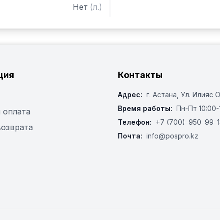
Нет
(
л.
)
ция
Контакты
Адрес:
г. Астана, ​Ул. Илияс 
Время работы:
Пн-Пт 10:00-
 оплата
Телефон:
+7 (700)‒950‒99‒1
возврата
Почта:
info@pospro.kz