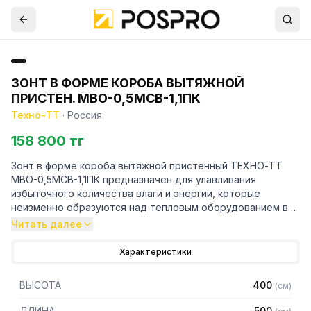
ЗОНТ В ФОРМЕ КОРОБА ВЫТЯЖНОЙ
ПРИСТЕН. МВО-0,5МСВ-1,1ПК
Техно-ТТ
·
Россия
158 800 тг
Зонт в форме короба вытяжной пристенный ТЕХНО-ТТ
МВО-0,5МСВ-1,1ПК предназначен для улавливания
избыточного количества влаги и энергии, которые
неизменно образуются над тепловым оборудованием в
процессе готовки.
Читать далее
Кроме того, зонт втягивает в себя продукты сгорания и
Характеристики
капли жира, которые в противном случае оседали бы на
предметах мебели и кухонной утвари. Поэтому это
ВЫСОТА
400
(
см
)
оборудование формирует микроклимат в помещении и
защищает сотрудников горячего цеха.
ДЛИНА
500