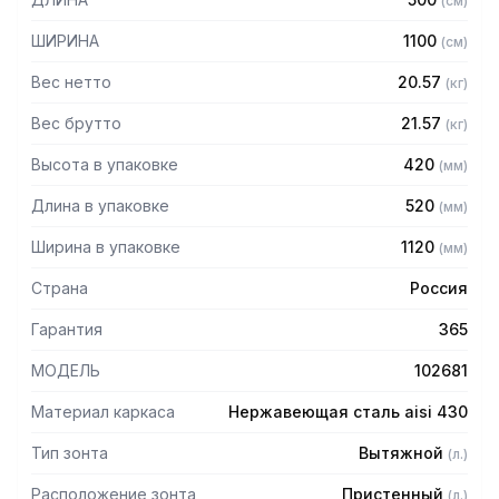
(
см
)
Особенности:
ШИРИНА
1100
(
см
)
— Вытяжной пристенный в форме короба
Вес нетто
20.57
(
кг
)
— Бескаркасный
— Материал: нержавеющая сталь AISI 430 толщиной
Вес брутто
21.57
(
кг
)
0,8мм
Высота в упаковке
420
(
мм
)
— С лабиринтными фильтрами (жироуловителями)
— Поставляется в собранном виде
Длина в упаковке
520
(
мм
)
Ширина в упаковке
1120
(
мм
)
Страна
Россия
Гарантия
365
МОДЕЛЬ
102681
Материал каркаса
Нержавеющая сталь aisi 430
Тип зонта
Вытяжной
(
л.
)
Расположение зонта
Пристенный
(
л.
)