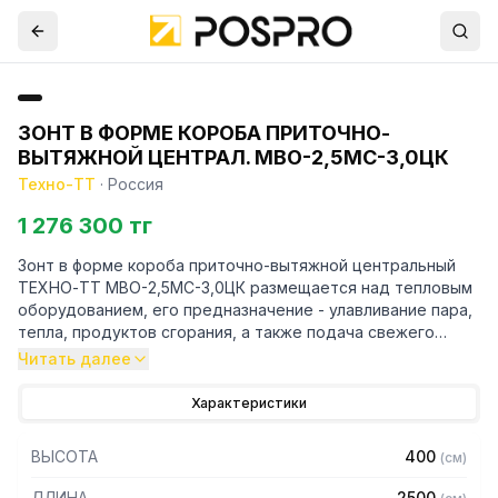
ЗОНТ В ФОРМЕ КОРОБА ПРИТОЧНО-
ВЫТЯЖНОЙ ЦЕНТРАЛ. МВО-2,5МС-3,0ЦК
Техно-ТТ
·
Россия
1 276 300 тг
Зонт в форме короба приточно-вытяжной центральный
ТЕХНО-ТТ МВО-2,5МС-3,0ЦК размещается над тепловым
оборудованием, его предназначение - улавливание пара,
тепла, продуктов сгорания, а также подача свежего
воздуха, что благоприятно сказывается на микроклимате
Читать далее
рабочей зоны на предприятии общественного питания.
Характеристики
Кроме того, зонт втягивает в себя продукты сгорания и
капли жира, которые в противном случае оседали бы на
ВЫСОТА
400
(
см
)
предметах мебели и кухонной утвари. Поэтому это
оборудование формирует микроклимат в помещении и
ДЛИНА
2500