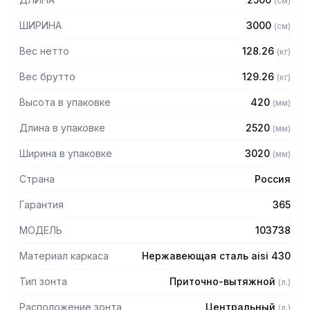
(
см
)
защищает сотрудников горячего цеха.
ШИРИНА
3000
(
см
)
Особенности:
Вес нетто
128.26
(
кг
)
— Приточно-вытяжной центральный в форме короба
— Бескаркасный
Вес брутто
129.26
(
кг
)
— Материал: нержавеющая сталь AISI 430 толщиной
Высота в упаковке
420
(
мм
)
0,8мм
— С лабиринтными фильтрами (жироуловителями)
Длина в упаковке
2520
(
мм
)
— Поставляется в собранном виде
Ширина в упаковке
3020
(
мм
)
Страна
Россия
Гарантия
365
МОДЕЛЬ
103738
Материал каркаса
Нержавеющая сталь aisi 430
Тип зонта
Приточно-вытяжной
(
л.
)
Расположение зонта
Центральный
(
л.
)