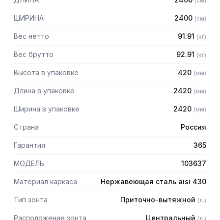
(
см
)
защищает сотрудников горячего цеха.
ШИРИНА
2400
(
см
)
Особенности:
Вес нетто
91.91
(
кг
)
— Приточно-вытяжной центральный в форме короба
— Бескаркасный
Вес брутто
92.91
(
кг
)
— Материал: нержавеющая сталь AISI 430 толщиной
Высота в упаковке
420
(
мм
)
0,8мм
— С лабиринтными фильтрами (жироуловителями)
Длина в упаковке
2420
(
мм
)
— Поставляется в собранном виде
Ширина в упаковке
2420
(
мм
)
Страна
Россия
Гарантия
365
МОДЕЛЬ
103637
Материал каркаса
Нержавеющая сталь aisi 430
Тип зонта
Приточно-вытяжной
(
л.
)
Расположение зонта
Центральный
(
л.
)