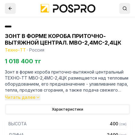
ЗОНТ В ФОРМЕ КОРОБА ПРИТОЧНО-
ВЫТЯЖНОЙ ЦЕНТРАЛ. МВО-2,4МС-2,4ЦК
Техно-ТТ
·
Россия
1 018 400 тг
Зонт в форме короба приточно-вытяжной центральный
ТЕХНО-ТТ МВО-2,4МС-2,4ЦК размещается над тепловым
оборудованием, его предназначение - улавливание пара,
тепла, продуктов сгорания, а также подача свежего
воздуха, что благоприятно сказывается на микроклимате
Читать далее
рабочей зоны на предприятии общественного питания.
Характеристики
Кроме того, зонт втягивает в себя продукты сгорания и
капли жира, которые в противном случае оседали бы на
ВЫСОТА
400
(
см
)
предметах мебели и кухонной утвари. Поэтому это
оборудование формирует микроклимат в помещении и
ДЛИНА
2400