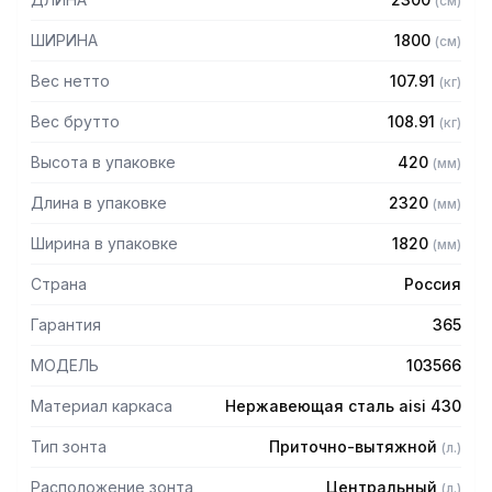
(
см
)
защищает сотрудников горячего цеха.
ШИРИНА
1800
(
см
)
Особенности:
Вес нетто
107.91
(
кг
)
— Приточно-вытяжной центральный в форме короба
— Бескаркасный
Вес брутто
108.91
(
кг
)
— Материал: нержавеющая сталь AISI 430 толщиной
Высота в упаковке
420
(
мм
)
0,8мм
— С лабиринтными фильтрами (жироуловителями)
Длина в упаковке
2320
(
мм
)
— Поставляется в собранном виде
Ширина в упаковке
1820
(
мм
)
Страна
Россия
Гарантия
365
МОДЕЛЬ
103566
Материал каркаса
Нержавеющая сталь aisi 430
Тип зонта
Приточно-вытяжной
(
л.
)
Расположение зонта
Центральный
(
л.
)