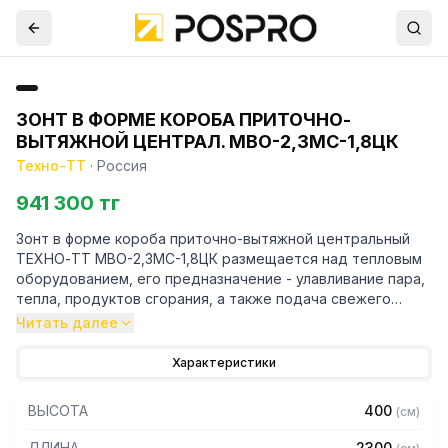
ЗОНТ В ФОРМЕ КОРОБА ПРИТОЧНО-
ВЫТЯЖНОЙ ЦЕНТРАЛ. МВО-2,3МС-1,8ЦК
Техно-ТТ
·
Россия
941 300 тг
Зонт в форме короба приточно-вытяжной центральный
ТЕХНО-ТТ МВО-2,3МС-1,8ЦК размещается над тепловым
оборудованием, его предназначение - улавливание пара,
тепла, продуктов сгорания, а также подача свежего
воздуха, что благоприятно сказывается на микроклимате
Читать далее
рабочей зоны на предприятии общественного питания.
Характеристики
Кроме того, зонт втягивает в себя продукты сгорания и
капли жира, которые в противном случае оседали бы на
ВЫСОТА
400
(
см
)
предметах мебели и кухонной утвари. Поэтому это
оборудование формирует микроклимат в помещении и
ДЛИНА
2300