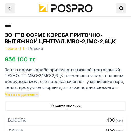
ЗОНТ В ФОРМЕ КОРОБА ПРИТОЧНО-
ВЫТЯЖНОЙ ЦЕНТРАЛ. МВО-2,1МС-2,6ЦК
Техно-ТТ
·
Россия
956 100 тг
Зонт в форме короба приточно-вытяжной центральный
ТЕХНО-ТТ МВО-2,1МС-2,6ЦК размещается над тепловым
оборудованием, его предназначение - улавливание пара,
тепла, продуктов сгорания, а также подача свежего
воздуха, что благоприятно сказывается на микроклимате
Читать далее
рабочей зоны на предприятии общественного питания.
Характеристики
Кроме того, зонт втягивает в себя продукты сгорания и
капли жира, которые в противном случае оседали бы на
ВЫСОТА
400
(
см
)
предметах мебели и кухонной утвари. Поэтому это
оборудование формирует микроклимат в помещении и
ДЛИНА
2100