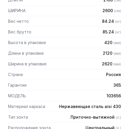
(
см
)
защищает сотрудников горячего цеха.
ШИРИНА
2600
(
см
)
Особенности:
Вес нетто
84.24
(
кг
)
— Приточно-вытяжной центральный в форме короба
— Бескаркасный
Вес брутто
85.24
(
кг
)
— Материал: нержавеющая сталь AISI 430 толщиной
Высота в упаковке
420
(
мм
)
0,8мм
— С лабиринтными фильтрами (жироуловителями)
Длина в упаковке
2120
(
мм
)
— Поставляется в собранном виде
Ширина в упаковке
2620
(
мм
)
Страна
Россия
Гарантия
365
МОДЕЛЬ
103656
Материал каркаса
Нержавеющая сталь aisi 430
Тип зонта
Приточно-вытяжной
(
л.
)
Расположение зонта
Центральный
(
л.
)