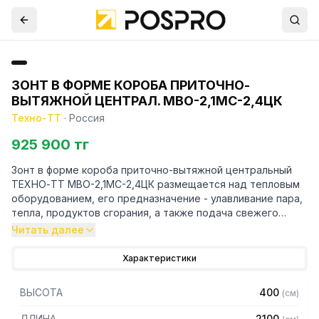
ЗОНТ В ФОРМЕ КОРОБА ПРИТОЧНО-
ВЫТЯЖНОЙ ЦЕНТРАЛ. МВО-2,1МС-2,4ЦК
Техно-ТТ
·
Россия
925 900 тг
Зонт в форме короба приточно-вытяжной центральный
ТЕХНО-ТТ МВО-2,1МС-2,4ЦК размещается над тепловым
оборудованием, его предназначение - улавливание пара,
тепла, продуктов сгорания, а также подача свежего
воздуха, что благоприятно сказывается на микроклимате
Читать далее
рабочей зоны на предприятии общественного питания.
Характеристики
Кроме того, зонт втягивает в себя продукты сгорания и
капли жира, которые в противном случае оседали бы на
ВЫСОТА
400
(
см
)
предметах мебели и кухонной утвари. Поэтому это
оборудование формирует микроклимат в помещении и
ДЛИНА
2100