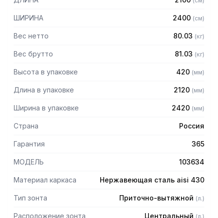
(
см
)
защищает сотрудников горячего цеха.
ШИРИНА
2400
(
см
)
Особенности:
Вес нетто
80.03
(
кг
)
— Приточно-вытяжной центральный в форме короба
— Бескаркасный
Вес брутто
81.03
(
кг
)
— Материал: нержавеющая сталь AISI 430 толщиной
Высота в упаковке
420
(
мм
)
0,8мм
— С лабиринтными фильтрами (жироуловителями)
Длина в упаковке
2120
(
мм
)
— Поставляется в собранном виде
Ширина в упаковке
2420
(
мм
)
Страна
Россия
Гарантия
365
МОДЕЛЬ
103634
Материал каркаса
Нержавеющая сталь aisi 430
Тип зонта
Приточно-вытяжной
(
л.
)
Расположение зонта
Центральный
(
л.
)