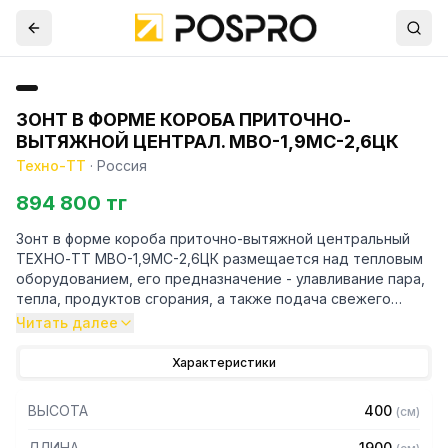
ЗОНТ В ФОРМЕ КОРОБА ПРИТОЧНО-
ВЫТЯЖНОЙ ЦЕНТРАЛ. МВО-1,9МС-2,6ЦК
Техно-ТТ
·
Россия
894 800 тг
Зонт в форме короба приточно-вытяжной центральный
ТЕХНО-ТТ МВО-1,9МС-2,6ЦК размещается над тепловым
оборудованием, его предназначение - улавливание пара,
тепла, продуктов сгорания, а также подача свежего
воздуха, что благоприятно сказывается на микроклимате
Читать далее
рабочей зоны на предприятии общественного питания.
Характеристики
Кроме того, зонт втягивает в себя продукты сгорания и
капли жира, которые в противном случае оседали бы на
ВЫСОТА
400
(
см
)
предметах мебели и кухонной утвари. Поэтому это
оборудование формирует микроклимат в помещении и
ДЛИНА
1900