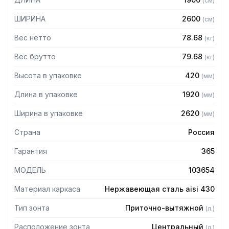
(
см
)
защищает сотрудников горячего цеха.
ШИРИНА
2600
(
см
)
Особенности:
Вес нетто
78.68
(
кг
)
— Приточно-вытяжной центральный в форме короба
— Бескаркасный
Вес брутто
79.68
(
кг
)
— Материал: нержавеющая сталь AISI 430 толщиной
Высота в упаковке
420
(
мм
)
0,8мм
— С лабиринтными фильтрами (жироуловителями)
Длина в упаковке
1920
(
мм
)
— Поставляется в собранном виде
Ширина в упаковке
2620
(
мм
)
Страна
Россия
Гарантия
365
МОДЕЛЬ
103654
Материал каркаса
Нержавеющая сталь aisi 430
Тип зонта
Приточно-вытяжной
(
л.
)
Расположение зонта
Центральный
(
л.
)