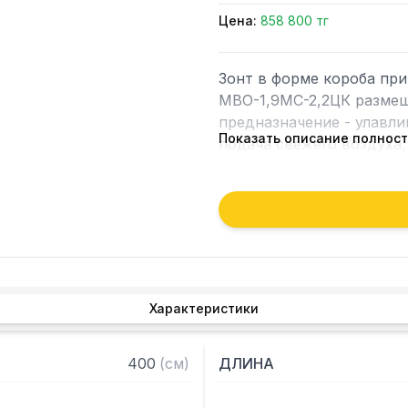
Цена:
858 800 тг
Зонт в форме короба пр
МВО-1,9МС-2,2ЦК размещ
предназначение - улавлив
Показать описание полнос
подача свежего воздуха,
рабочей зоны на предпри
Кроме того, зонт втягива
которые в противном слу
утвари. Поэтому это об
и защищает сотрудников 
Характеристики
Особенности:

— Приточно-вытяжной це
400
(
см
)
ДЛИНА
— Бескаркасный

— Материал: нержавеюща