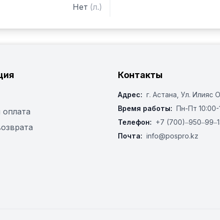
Нет
(
л.
)
ция
Контакты
Адрес:
г. Астана, ​Ул. Илияс 
Время работы:
Пн-Пт 10:00-
 оплата
Телефон:
+7 (700)‒950‒99‒1
возврата
Почта:
info@pospro.kz