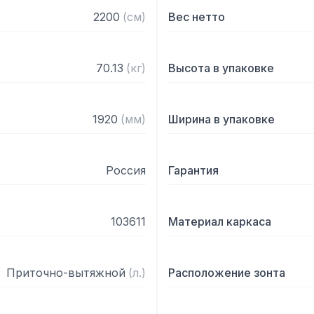
— С лабиринтными фильт
2200
(
см
)
Вес нетто
— Поставляется в собра
70.13
(
кг
)
Высота в упаковке
1920
(
мм
)
Ширина в упаковке
Россия
Гарантия
103611
Материал каркаса
Приточно-вытяжной
(
л.
)
Расположение зонта