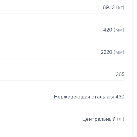
рами (жироуловителями)

69.13
(
кг
)
нном виде
420
(
мм
)
2220
(
мм
)
365
Нержавеющая сталь aisi 430
Центральный
(
л.
)