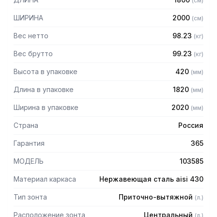
(
см
)
защищает сотрудников горячего цеха.
ШИРИНА
2000
(
см
)
Особенности:
Вес нетто
98.23
(
кг
)
— Приточно-вытяжной центральный в форме короба
— Бескаркасный
Вес брутто
99.23
(
кг
)
— Материал: нержавеющая сталь AISI 430 толщиной
Высота в упаковке
420
(
мм
)
0,8мм
— С лабиринтными фильтрами (жироуловителями)
Длина в упаковке
1820
(
мм
)
— Поставляется в собранном виде
Ширина в упаковке
2020
(
мм
)
Страна
Россия
Гарантия
365
МОДЕЛЬ
103585
Материал каркаса
Нержавеющая сталь aisi 430
Тип зонта
Приточно-вытяжной
(
л.
)
Расположение зонта
Центральный
(
л.
)