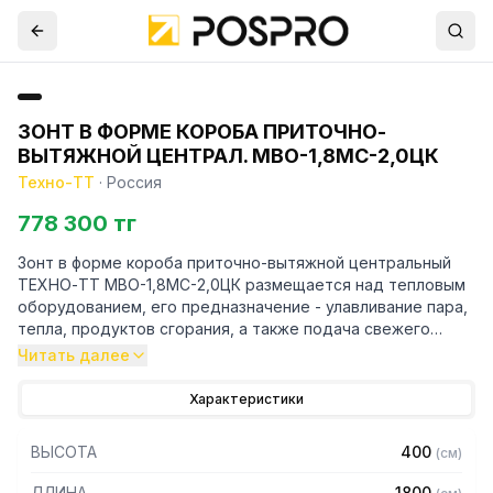
ЗОНТ В ФОРМЕ КОРОБА ПРИТОЧНО-
ВЫТЯЖНОЙ ЦЕНТРАЛ. МВО-1,8МС-2,0ЦК
Техно-ТТ
·
Россия
778 300 тг
Зонт в форме короба приточно-вытяжной центральный
ТЕХНО-ТТ МВО-1,8МС-2,0ЦК размещается над тепловым
оборудованием, его предназначение - улавливание пара,
тепла, продуктов сгорания, а также подача свежего
воздуха, что благоприятно сказывается на микроклимате
Читать далее
рабочей зоны на предприятии общественного питания.
Характеристики
Кроме того, зонт втягивает в себя продукты сгорания и
капли жира, которые в противном случае оседали бы на
ВЫСОТА
400
(
см
)
предметах мебели и кухонной утвари. Поэтому это
оборудование формирует микроклимат в помещении и
ДЛИНА
1800