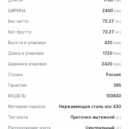
(
см
)
защищает сотрудников горячего цеха.
ШИРИНА
2400
(
см
)
Особенности:
Вес нетто
72.27
(
кг
)
— Приточно-вытяжной центральный в форме короба
— Бескаркасный
Вес брутто
73.27
(
кг
)
— Материал: нержавеющая сталь AISI 430 толщиной
Высота в упаковке
420
(
мм
)
0,8мм
— С лабиринтными фильтрами (жироуловителями)
Длина в упаковке
1720
(
мм
)
— Поставляется в собранном виде
Ширина в упаковке
2420
(
мм
)
Страна
Россия
Гарантия
365
МОДЕЛЬ
103630
Материал каркаса
Нержавеющая сталь aisi 430
Тип зонта
Приточно-вытяжной
(
л.
)
Расположение зонта
Центральный
(
л.
)