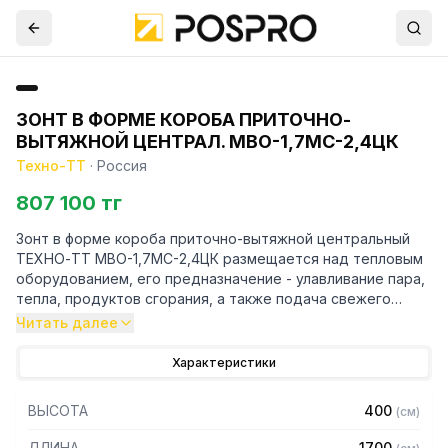
ЗОНТ В ФОРМЕ КОРОБА ПРИТОЧНО-
ВЫТЯЖНОЙ ЦЕНТРАЛ. МВО-1,7МС-2,4ЦК
Техно-ТТ
·
Россия
807 100 тг
Зонт в форме короба приточно-вытяжной центральный
ТЕХНО-ТТ МВО-1,7МС-2,4ЦК размещается над тепловым
оборудованием, его предназначение - улавливание пара,
тепла, продуктов сгорания, а также подача свежего
воздуха, что благоприятно сказывается на микроклимате
Читать далее
рабочей зоны на предприятии общественного питания.
Характеристики
Кроме того, зонт втягивает в себя продукты сгорания и
капли жира, которые в противном случае оседали бы на
ВЫСОТА
400
(
см
)
предметах мебели и кухонной утвари. Поэтому это
оборудование формирует микроклимат в помещении и
ДЛИНА
1700