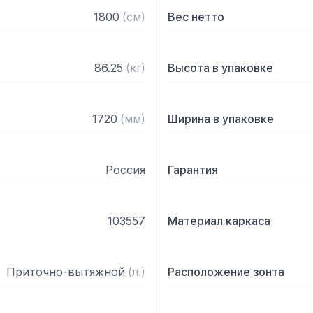
— С лабиринтными фильт
1800
(
см
)
Вес нетто
— Поставляется в собра
86.25
(
кг
)
Высота в упаковке
1720
(
мм
)
Ширина в упаковке
Россия
Гарантия
103557
Материал каркаса
Приточно-вытяжной
(
л.
)
Расположение зонта