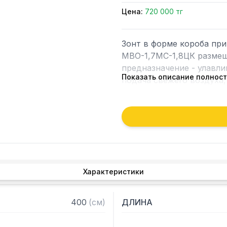
Цена:
720 000 тг
Зонт в форме короба пр
МВО-1,7МС-1,8ЦК размещ
предназначение - улавлив
Показать описание полнос
подача свежего воздуха,
рабочей зоны на предпри
Кроме того, зонт втягива
которые в противном слу
утвари. Поэтому это об
и защищает сотрудников 
Характеристики
Особенности:

— Приточно-вытяжной це
400
(
см
)
ДЛИНА
— Бескаркасный

— Материал: нержавеюща