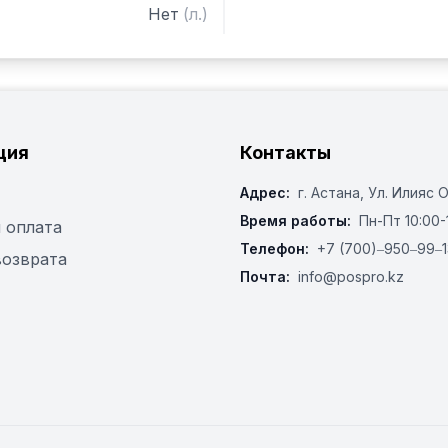
Нет
(
л.
)
ция
Контакты
Адрес:
г. Астана, ​Ул. Илияс 
Время работы:
Пн-Пт 10:00-
 оплата
Телефон:
+7 (700)‒950‒99‒1
возврата
Почта:
info@pospro.kz