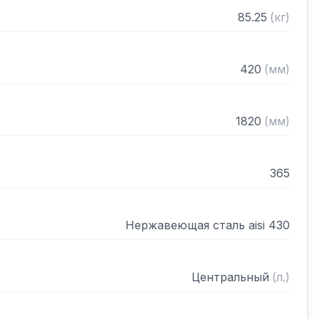
рами (жироуловителями)

85.25
(
кг
)
нном виде
420
(
мм
)
1820
(
мм
)
365
Нержавеющая сталь aisi 430
Центральный
(
л.
)