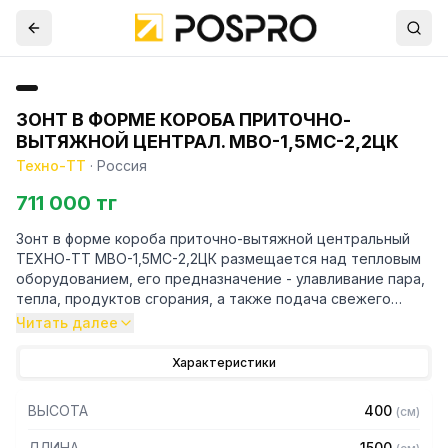
ЗОНТ В ФОРМЕ КОРОБА ПРИТОЧНО-
ВЫТЯЖНОЙ ЦЕНТРАЛ. МВО-1,5МС-2,2ЦК
Техно-ТТ
·
Россия
711 000 тг
Зонт в форме короба приточно-вытяжной центральный
ТЕХНО-ТТ МВО-1,5МС-2,2ЦК размещается над тепловым
оборудованием, его предназначение - улавливание пара,
тепла, продуктов сгорания, а также подача свежего
воздуха, что благоприятно сказывается на микроклимате
Читать далее
рабочей зоны на предприятии общественного питания.
Характеристики
Кроме того, зонт втягивает в себя продукты сгорания и
капли жира, которые в противном случае оседали бы на
ВЫСОТА
400
(
см
)
предметах мебели и кухонной утвари. Поэтому это
оборудование формирует микроклимат в помещении и
ДЛИНА
1500