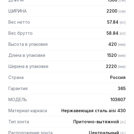
(
см
)
защищает сотрудников горячего цеха.
ШИРИНА
2200
(
см
)
Особенности:
Вес нетто
57.84
(
кг
)
— Приточно-вытяжной центральный в форме короба
— Бескаркасный
Вес брутто
58.84
(
кг
)
— Материал: нержавеющая сталь AISI 430 толщиной
Высота в упаковке
420
(
мм
)
0,8мм
— С лабиринтными фильтрами (жироуловителями)
Длина в упаковке
1520
(
мм
)
— Поставляется в собранном виде
Ширина в упаковке
2220
(
мм
)
Страна
Россия
Гарантия
365
МОДЕЛЬ
103607
Материал каркаса
Нержавеющая сталь aisi 430
Тип зонта
Приточно-вытяжной
(
л.
)
Расположение зонта
Центральный
(
л.
)