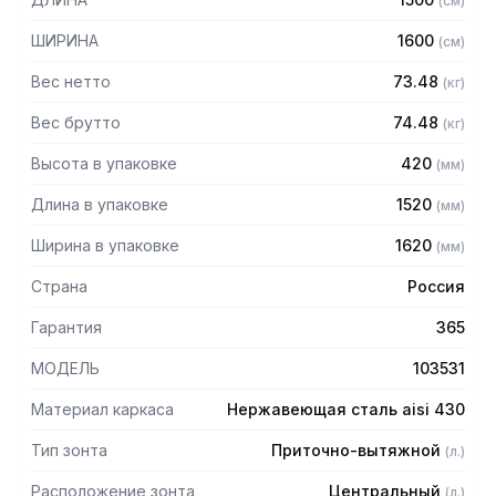
(
см
)
защищает сотрудников горячего цеха.
ШИРИНА
1600
(
см
)
Особенности:
Вес нетто
73.48
(
кг
)
— Приточно-вытяжной центральный в форме короба
— Бескаркасный
Вес брутто
74.48
(
кг
)
— Материал: нержавеющая сталь AISI 430 толщиной
Высота в упаковке
420
(
мм
)
0,8мм
— С лабиринтными фильтрами (жироуловителями)
Длина в упаковке
1520
(
мм
)
— Поставляется в собранном виде
Ширина в упаковке
1620
(
мм
)
Страна
Россия
Гарантия
365
МОДЕЛЬ
103531
Материал каркаса
Нержавеющая сталь aisi 430
Тип зонта
Приточно-вытяжной
(
л.
)
Расположение зонта
Центральный
(
л.
)