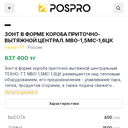
ЗОНТ В ФОРМЕ КОРОБА ПРИТОЧНО-
ВЫТЯЖНОЙ ЦЕНТРАЛ. МВО-1,5МС-1,6ЦК
Техно-ТТ
·
Россия
637 400 тг
Зонт в форме короба приточно-вытяжной центральный
ТЕХНО-ТТ МВО-1,5МС-1,6ЦК размещается над тепловым
оборудованием, его предназначение - улавливание пара,
тепла, продуктов сгорания, а также подача свежего
воздуха, что благоприятно сказывается на микроклимате
Читать далее
рабочей зоны на предприятии общественного питания.
Характеристики
Кроме того, зонт втягивает в себя продукты сгорания и
капли жира, которые в противном случае оседали бы на
ВЫСОТА
400
(
см
)
предметах мебели и кухонной утвари. Поэтому это
оборудование формирует микроклимат в помещении и
ДЛИНА
1500