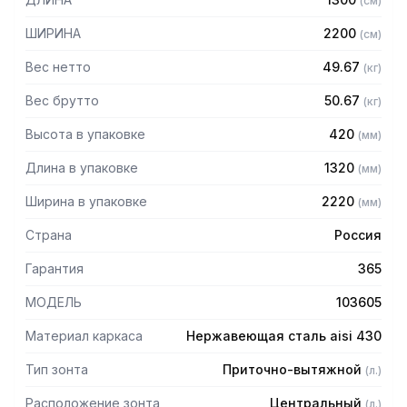
(
см
)
защищает сотрудников горячего цеха.
ШИРИНА
2200
(
см
)
Особенности:
Вес нетто
49.67
(
кг
)
— Приточно-вытяжной центральный в форме короба
— Бескаркасный
Вес брутто
50.67
(
кг
)
— Материал: нержавеющая сталь AISI 430 толщиной
Высота в упаковке
420
(
мм
)
0,8мм
— С лабиринтными фильтрами (жироуловителями)
Длина в упаковке
1320
(
мм
)
— Поставляется в собранном виде
Ширина в упаковке
2220
(
мм
)
Страна
Россия
Гарантия
365
МОДЕЛЬ
103605
Материал каркаса
Нержавеющая сталь aisi 430
Тип зонта
Приточно-вытяжной
(
л.
)
Расположение зонта
Центральный
(
л.
)