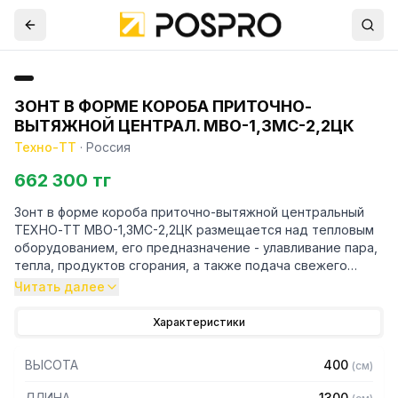
ЗОНТ В ФОРМЕ КОРОБА ПРИТОЧНО-
ВЫТЯЖНОЙ ЦЕНТРАЛ. МВО-1,3МС-2,2ЦК
Техно-ТТ
·
Россия
662 300 тг
Зонт в форме короба приточно-вытяжной центральный
ТЕХНО-ТТ МВО-1,3МС-2,2ЦК размещается над тепловым
оборудованием, его предназначение - улавливание пара,
тепла, продуктов сгорания, а также подача свежего
воздуха, что благоприятно сказывается на микроклимате
Читать далее
рабочей зоны на предприятии общественного питания.
Характеристики
Кроме того, зонт втягивает в себя продукты сгорания и
капли жира, которые в противном случае оседали бы на
ВЫСОТА
400
(
см
)
предметах мебели и кухонной утвари. Поэтому это
оборудование формирует микроклимат в помещении и
ДЛИНА
1300