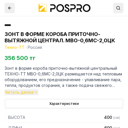
ЗОНТ В ФОРМЕ КОРОБА ПРИТОЧНО-
ВЫТЯЖНОЙ ЦЕНТРАЛ. МВО-0,6МС-2,0ЦК
Техно-ТТ
·
Россия
356 500 тг
Зонт в форме короба приточно-вытяжной центральный
ТЕХНО-ТТ МВО-0,6МС-2,0ЦК размещается над тепловым
оборудованием, его предназначение - улавливание пара,
тепла, продуктов сгорания, а также подача свежего
воздуха, что благоприятно сказывается на микроклимате
Читать далее
рабочей зоны на предприятии общественного питания.
Характеристики
Кроме того, зонт втягивает в себя продукты сгорания и
капли жира, которые в противном случае оседали бы на
ВЫСОТА
400
(
см
)
предметах мебели и кухонной утвари. Поэтому это
оборудование формирует микроклимат в помещении и
ДЛИНА
600