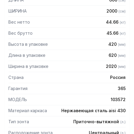
(
см
)
защищает сотрудников горячего цеха.
ШИРИНА
2000
(
см
)
Особенности:
Вес нетто
44.66
(
кг
)
— Приточно-вытяжной центральный в форме короба
— Бескаркасный
Вес брутто
45.66
(
кг
)
— Материал: нержавеющая сталь AISI 430 толщиной
Высота в упаковке
420
(
мм
)
0,8мм
— С лабиринтными фильтрами (жироуловителями)
Длина в упаковке
620
(
мм
)
— Поставляется в собранном виде
Ширина в упаковке
2020
(
мм
)
Страна
Россия
Гарантия
365
МОДЕЛЬ
103572
Материал каркаса
Нержавеющая сталь aisi 430
Тип зонта
Приточно-вытяжной
(
л.
)
Расположение зонта
Центральный
(
л.
)