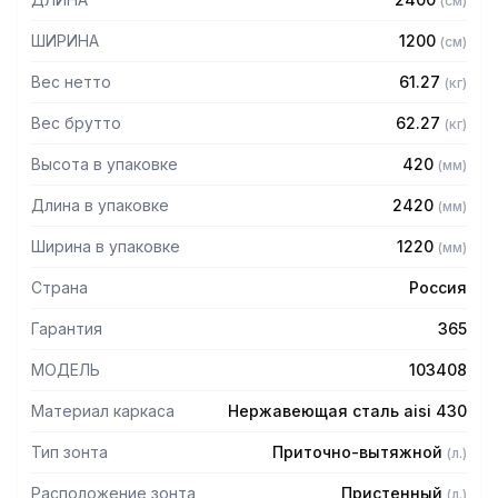
(
см
)
защищает сотрудников горячего цеха.
ШИРИНА
1200
(
см
)
Особенности:
Вес нетто
61.27
(
кг
)
— Приточно-вытяжной пристенный в форме короба
— Бескаркасный
Вес брутто
62.27
(
кг
)
— Материал: нержавеющая сталь AISI 430 толщиной
Высота в упаковке
420
(
мм
)
0,8мм
— С лабиринтными фильтрами (жироуловителями)
Длина в упаковке
2420
(
мм
)
— Поставляется в собранном виде
Ширина в упаковке
1220
(
мм
)
Страна
Россия
Гарантия
365
МОДЕЛЬ
103408
Материал каркаса
Нержавеющая сталь aisi 430
Тип зонта
Приточно-вытяжной
(
л.
)
Расположение зонта
Пристенный
(
л.
)