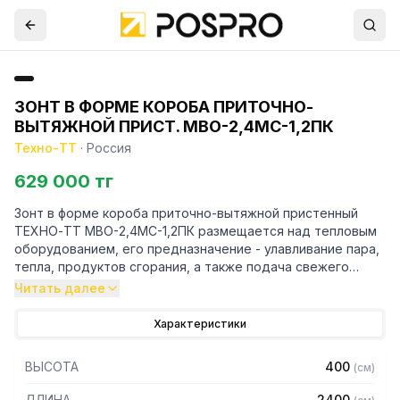
ЗОНТ В ФОРМЕ КОРОБА ПРИТОЧНО-
ВЫТЯЖНОЙ ПРИСТ. МВО-2,4МС-1,2ПК
Техно-ТТ
·
Россия
629 000 тг
Зонт в форме короба приточно-вытяжной пристенный
ТЕХНО-ТТ МВО-2,4МС-1,2ПК размещается над тепловым
оборудованием, его предназначение - улавливание пара,
тепла, продуктов сгорания, а также подача свежего
воздуха, что благоприятно сказывается на микроклимате
Читать далее
рабочей зоны на предприятии общественного питания.
Характеристики
Кроме того, зонт втягивает в себя продукты сгорания и
капли жира, которые в противном случае оседали бы на
ВЫСОТА
400
(
см
)
предметах мебели и кухонной утвари. Поэтому это
оборудование формирует микроклимат в помещении и
ДЛИНА
2400