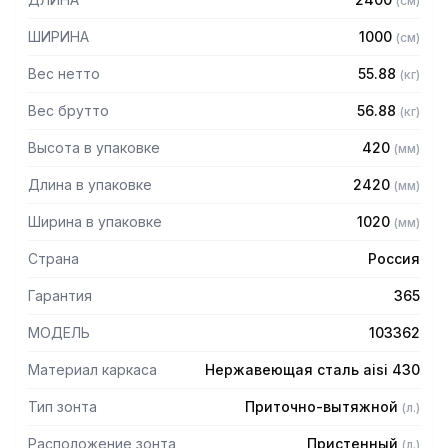
(
см
)
защищает сотрудников горячего цеха.
ШИРИНА
1000
(
см
)
Особенности:
Вес нетто
55.88
(
кг
)
— Приточно-вытяжной пристенный в форме короба
— Бескаркасный
Вес брутто
56.88
(
кг
)
— Материал: нержавеющая сталь AISI 430 толщиной
Высота в упаковке
420
(
мм
)
0,8мм
— С лабиринтными фильтрами (жироуловителями)
Длина в упаковке
2420
(
мм
)
— Поставляется в собранном виде
Ширина в упаковке
1020
(
мм
)
Страна
Россия
Гарантия
365
МОДЕЛЬ
103362
Материал каркаса
Нержавеющая сталь aisi 430
Тип зонта
Приточно-вытяжной
(
л.
)
Расположение зонта
Пристенный
(
л.
)