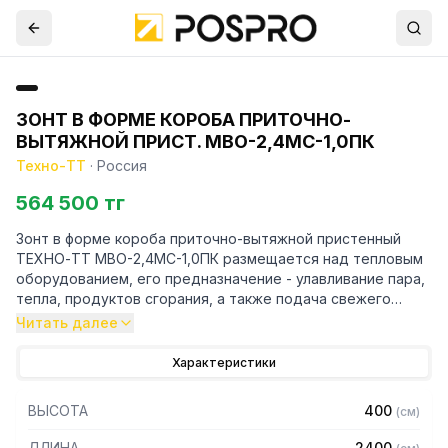
ЗОНТ В ФОРМЕ КОРОБА ПРИТОЧНО-
ВЫТЯЖНОЙ ПРИСТ. МВО-2,4МС-1,0ПК
Техно-ТТ
·
Россия
564 500 тг
Зонт в форме короба приточно-вытяжной пристенный
ТЕХНО-ТТ МВО-2,4МС-1,0ПК размещается над тепловым
оборудованием, его предназначение - улавливание пара,
тепла, продуктов сгорания, а также подача свежего
воздуха, что благоприятно сказывается на микроклимате
Читать далее
рабочей зоны на предприятии общественного питания.
Характеристики
Кроме того, зонт втягивает в себя продукты сгорания и
капли жира, которые в противном случае оседали бы на
ВЫСОТА
400
(
см
)
предметах мебели и кухонной утвари. Поэтому это
оборудование формирует микроклимат в помещении и
ДЛИНА
2400