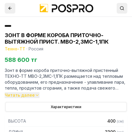
ЗОНТ В ФОРМЕ КОРОБА ПРИТОЧНО-
ВЫТЯЖНОЙ ПРИСТ. МВО-2,3МС-1,1ПК
Техно-ТТ
·
Россия
588 600 тг
Зонт в форме короба приточно-вытяжной пристенный
ТЕХНО-ТТ МВО-2,3МС-1,1ПК размещается над тепловым
оборудованием, его предназначение - улавливание пара,
тепла, продуктов сгорания, а также подача свежего
воздуха, что благоприятно сказывается на микроклимате
Читать далее
рабочей зоны на предприятии общественного питания.
Характеристики
Кроме того, зонт втягивает в себя продукты сгорания и
капли жира, которые в противном случае оседали бы на
ВЫСОТА
400
(
см
)
предметах мебели и кухонной утвари. Поэтому это
оборудование формирует микроклимат в помещении и
ДЛИНА
2300