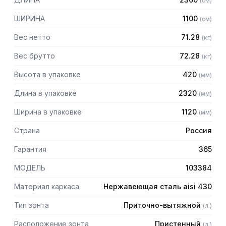
(
см
)
защищает сотрудников горячего цеха.
ШИРИНА
1100
(
см
)
Особенности:
Вес нетто
71.28
(
кг
)
— Приточно-вытяжной пристенный в форме короба
— Бескаркасный
Вес брутто
72.28
(
кг
)
— Материал: нержавеющая сталь AISI 430 толщиной
Высота в упаковке
420
(
мм
)
0,8мм
— С лабиринтными фильтрами (жироуловителями)
Длина в упаковке
2320
(
мм
)
— Поставляется в собранном виде
Ширина в упаковке
1120
(
мм
)
Страна
Россия
Гарантия
365
МОДЕЛЬ
103384
Материал каркаса
Нержавеющая сталь aisi 430
Тип зонта
Приточно-вытяжной
(
л.
)
Расположение зонта
Пристенный
(
л.
)