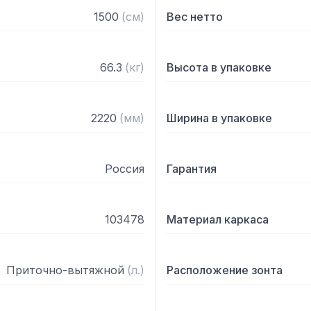
— С лабиринтными фильт
1500
(
см
)
Вес нетто
— Поставляется в собра
66.3
(
кг
)
Высота в упаковке
2220
(
мм
)
Ширина в упаковке
Россия
Гарантия
103478
Материал каркаса
Приточно-вытяжной
(
л.
)
Расположение зонта