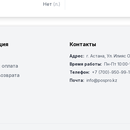
Нет
(
л.
)
ция
Контакты
Адрес:
г. Астана, ​Ул. Илияс 
Время работы:
Пн-Пт 10:00-
 оплата
Телефон:
+7 (700)‒950‒99‒1
возврата
Почта:
info@pospro.kz