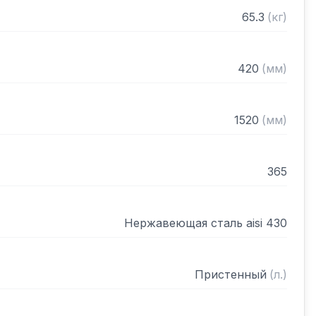
рами (жироуловителями)

65.3
(
кг
)
нном виде
420
(
мм
)
1520
(
мм
)
365
Нержавеющая сталь aisi 430
Пристенный
(
л.
)