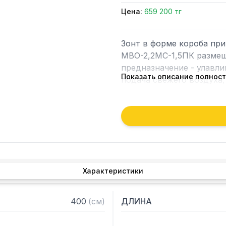
Цена:
659 200 тг
Зонт в форме короба пр
МВО-2,2МС-1,5ПК размещ
предназначение - улавлив
Показать описание полнос
подача свежего воздуха,
рабочей зоны на предпри
Кроме того, зонт втягива
которые в противном слу
утвари. Поэтому это об
и защищает сотрудников 
Характеристики
Особенности:

— Приточно-вытяжной пр
400
(
см
)
ДЛИНА
— Бескаркасный

— Материал: нержавеюща