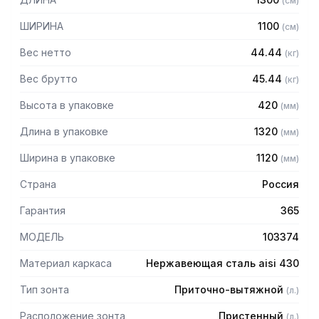
(
см
)
защищает сотрудников горячего цеха.
ШИРИНА
1100
(
см
)
Особенности:
Вес нетто
44.44
(
кг
)
— Приточно-вытяжной пристенный в форме короба
— Бескаркасный
Вес брутто
45.44
(
кг
)
— Материал: нержавеющая сталь AISI 430 толщиной
Высота в упаковке
420
(
мм
)
0,8мм
— С лабиринтными фильтрами (жироуловителями)
Длина в упаковке
1320
(
мм
)
— Поставляется в собранном виде
Ширина в упаковке
1120
(
мм
)
Страна
Россия
Гарантия
365
МОДЕЛЬ
103374
Материал каркаса
Нержавеющая сталь aisi 430
Тип зонта
Приточно-вытяжной
(
л.
)
Расположение зонта
Пристенный
(
л.
)