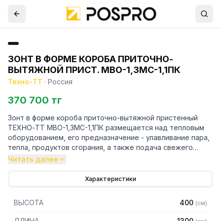
ЗОНТ В ФОРМЕ КОРОБА ПРИТОЧНО-
ВЫТЯЖНОЙ ПРИСТ. МВО-1,3МС-1,1ПК
Техно-ТТ
·
Россия
370 700 тг
Зонт в форме короба приточно-вытяжной пристенный
ТЕХНО-ТТ МВО-1,3МС-1,1ПК размещается над тепловым
оборудованием, его предназначение - улавливание пара,
тепла, продуктов сгорания, а также подача свежего
воздуха, что благоприятно сказывается на микроклимате
Читать далее
рабочей зоны на предприятии общественного питания.
Характеристики
Кроме того, зонт втягивает в себя продукты сгорания и
капли жира, которые в противном случае оседали бы на
ВЫСОТА
400
(
см
)
предметах мебели и кухонной утвари. Поэтому это
оборудование формирует микроклимат в помещении и
ДЛИНА
1300